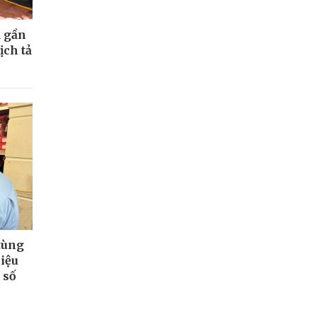
ụ gần
ịch tả
tùng
hiệu
 số