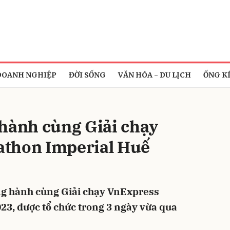
bình luận
DOANH NGHIỆP
ĐỜI SỐNG
VĂN HÓA - DU LỊCH
ỐNG K
 hành cùng Giải chạy
thon Imperial Huế
Hủy
G
ng hành cùng Giải chạy VnExpress
3, được tổ chức trong 3 ngày vừa qua