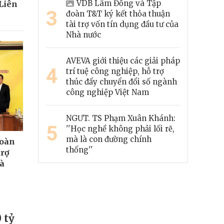
VDB Lâm Đồng và Tập
Liên
3
đoàn T&T ký kết thỏa thuận
tài trợ vốn tín dụng đầu tư của
Nhà nước
AVEVA giới thiệu các giải pháp
4
trí tuệ công nghiệp, hỗ trợ
thúc đẩy chuyển đổi số ngành
công nghiệp Việt Nam
NGƯT. TS Phạm Xuân Khánh:
5
''Học nghề không phải lối rẽ,
mà là con đường chính
đoàn
thống''
trợ
hà
 tỷ