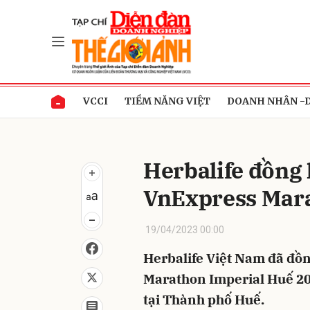
Gửi 
VCCI
TIỀM NĂNG VIỆT
DOANH NHÂN -
Herbalife đồng
VnExpress Mara
19/04/2023 00:00
Herbalife Việt Nam đã đồ
Marathon Imperial Huế 202
tại Thành phố Huế.