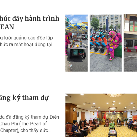
húc đẩy hành trình
ASEAN
 lưới quảng cáo độc lập
thức ra mắt hoạt động tại
đăng ký tham dự
nda đã đăng ký tham dự Diễn
Châu Phi (The Pearl of
hapter), cho thấy sức...