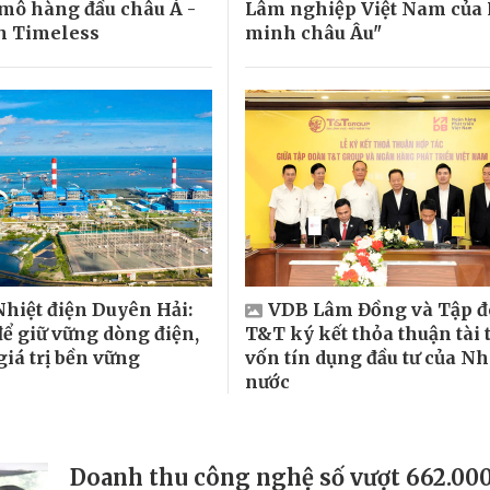
mô hàng đầu châu Á -
Lâm nghiệp Việt Nam của 
h Timeless
minh châu Âu"
Nhiệt điện Duyên Hải:
VDB Lâm Đồng và Tập 
để giữ vững dòng điện,
T&T ký kết thỏa thuận tài 
giá trị bền vững
vốn tín dụng đầu tư của N
nước
Doanh thu công nghệ số vượt 662.000