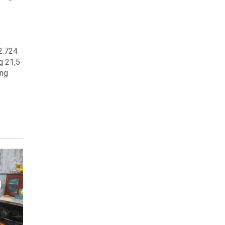
2.724
g 21,5
ang