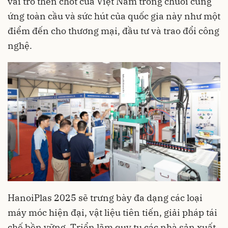
vai trò then chốt của Việt Nam trong chuỗi cung
ứng toàn cầu và sức hút của quốc gia này như một
điểm đến cho thương mại, đầu tư và trao đổi công
nghệ.
HanoiPlas 2025 sẽ trưng bày đa dạng các loại
máy móc hiện đại, vật liệu tiên tiến, giải pháp tái
chế bền vững. Triển lãm quy tụ các nhà sản xuất