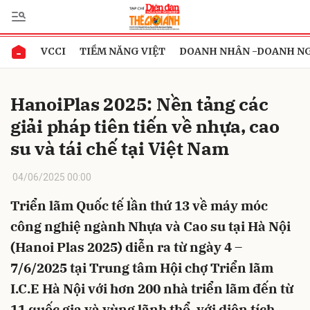
VCCI
TIỀM NĂNG VIỆT
DOANH NHÂN -DOANH N
Gửi bình luận
HanoiPlas 2025: Nền tảng các
giải pháp tiên tiến về nhựa, cao
su và tái chế tại Việt Nam
04/06/2025 00:00
Triển lãm Quốc tế lần thứ 13 về máy móc
Hủy
Gửi
công nghiệ ngành Nhựa và Cao su tại Hà Nội
(Hanoi Plas 2025) diễn ra từ ngày 4 –
7/6/2025 tại Trung tâm Hội chợ Triển lãm
I.C.E Hà Nội với hơn 200 nhà triển lãm đến từ
11 quốc gia và vùng lãnh thổ, với diện tích