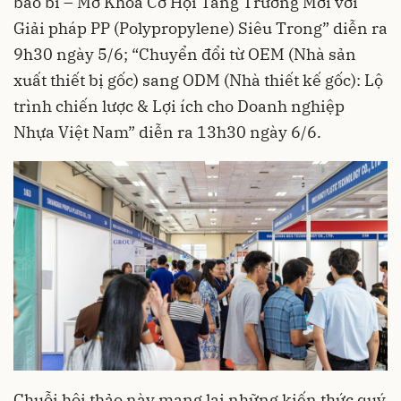
bao bì – Mở Khóa Cơ Hội Tăng Trưởng Mới với
Giải pháp PP (Polypropylene) Siêu Trong” diễn ra
9h30 ngày 5/6; “Chuyển đổi từ OEM (Nhà sản
xuất thiết bị gốc) sang ODM (Nhà thiết kế gốc): Lộ
trình chiến lược & Lợi ích cho Doanh nghiệp
Nhựa Việt Nam” diễn ra 13h30 ngày 6/6.
Chuỗi hội thảo này mang lại những kiến thức quý