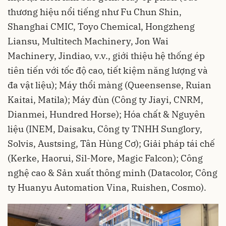
thương hiệu nổi tiếng như Fu Chun Shin,
Shanghai CMIC, Toyo Chemical, Hongzheng
Liansu, Multitech Machinery, Jon Wai
Machinery, Jindiao, v.v., giới thiệu hệ thống ép
tiên tiến với tốc độ cao, tiết kiệm năng lượng và
đa vật liệu); Máy thổi màng (Queensense, Ruian
Kaitai, Matila); Máy đùn (Công ty Jiayi, CNRM,
Dianmei, Hundred Horse); Hóa chất & Nguyên
liệu (INEM, Daisaku, Công ty TNHH Sunglory,
Solvis, Austsing, Tân Hùng Cơ); Giải pháp tái chế
(Kerke, Haorui, Sil-More, Magic Falcon); Công
nghệ cao & Sản xuất thông minh (Datacolor, Công
ty Huanyu Automation Vina, Ruishen, Cosmo).