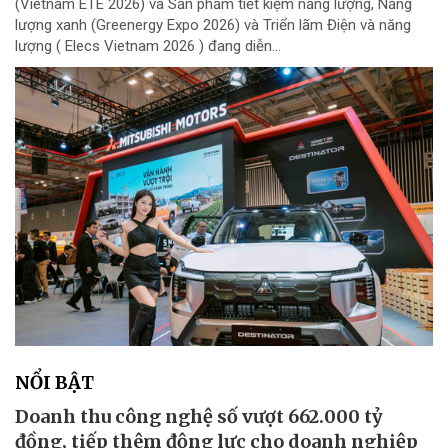
(Vietnam ETE 2026) và Sản phẩm tiết kiệm năng lượng, Năng
lượng xanh (Greenergy Expo 2026) và Triển lãm Điện và năng
lượng ( Elecs Vietnam 2026 ) đang diễn...
NỔI BẬT
Doanh thu công nghệ số vượt 662.000 tỷ
đồng, tiếp thêm động lực cho doanh nghiệp