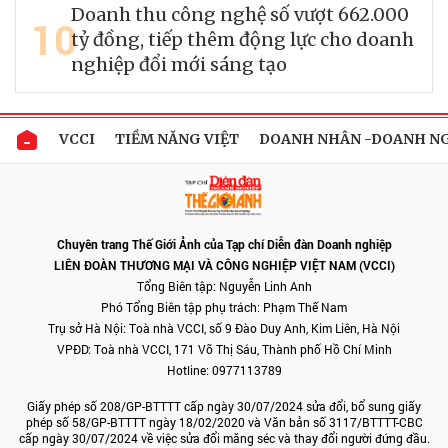
Doanh thu công nghệ số vượt 662.000
10
tỷ đồng, tiếp thêm động lực cho doanh
nghiệp đổi mới sáng tạo
VCCI
TIỀM NĂNG VIỆT
DOANH NHÂN -DOANH N
Chuyên trang Thế Giới Ảnh của Tạp chí Diễn đàn Doanh nghiệp
LIÊN ĐOÀN THƯƠNG MẠI VÀ CÔNG NGHIỆP VIỆT NAM (VCCI)
Tổng Biên tập: Nguyễn Linh Anh
Phó Tổng Biên tập phụ trách: Phạm Thế Nam
Trụ sở Hà Nội: Toà nhà VCCI, số 9 Đào Duy Anh, Kim Liên, Hà Nội
VPĐD: Toà nhà VCCI, 171 Võ Thị Sáu, Thành phố Hồ Chí Minh
Hotline: 0977113789
Giấy phép số 208/GP-BTTTT cấp ngày 30/07/2024 sửa đổi, bổ sung giấy
phép số 58/GP-BTTTT ngày 18/02/2020 và Văn bản số 3117/BTTTT-CBC
cấp ngày 30/07/2024 về việc sửa đổi măng séc và thay đổi người đứng đầu.