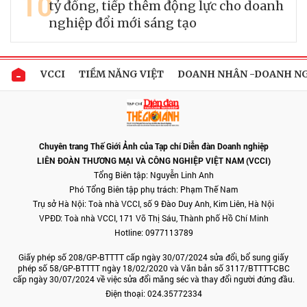
10
tỷ đồng, tiếp thêm động lực cho doanh
nghiệp đổi mới sáng tạo
VCCI
TIỀM NĂNG VIỆT
DOANH NHÂN -DOANH N
Chuyên trang Thế Giới Ảnh của Tạp chí Diễn đàn Doanh nghiệp
LIÊN ĐOÀN THƯƠNG MẠI VÀ CÔNG NGHIỆP VIỆT NAM (VCCI)
Tổng Biên tập: Nguyễn Linh Anh
Phó Tổng Biên tập phụ trách: Phạm Thế Nam
Trụ sở Hà Nội: Toà nhà VCCI, số 9 Đào Duy Anh, Kim Liên, Hà Nội
VPĐD: Toà nhà VCCI, 171 Võ Thị Sáu, Thành phố Hồ Chí Minh
Hotline: 0977113789
Giấy phép số 208/GP-BTTTT cấp ngày 30/07/2024 sửa đổi, bổ sung giấy
phép số 58/GP-BTTTT ngày 18/02/2020 và Văn bản số 3117/BTTTT-CBC
cấp ngày 30/07/2024 về việc sửa đổi măng séc và thay đổi người đứng đầu.
Điện thoại: 024.35772334