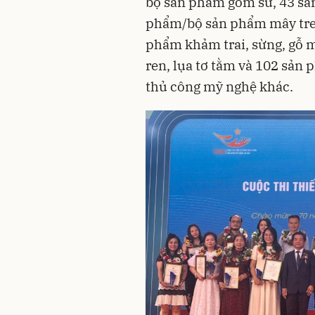
bộ sản phẩm gốm sứ, 43 sả
phẩm/bộ sản phẩm mây tre, 
phẩm khảm trai, sừng, gỗ 
ren, lụa tơ tằm và 102 sản
thủ công mỹ nghệ khác.