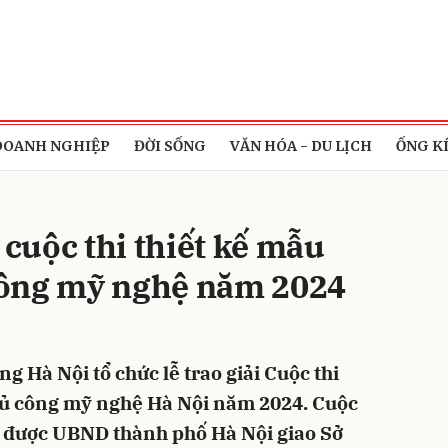
bình luận
DOANH NGHIỆP
ĐỜI SỐNG
VĂN HÓA - DU LỊCH
ỐNG K
 cuộc thi thiết kế mẫu
công mỹ nghệ năm 2024
Hủy
G
 Hà Nội tổ chức lễ trao giải Cuộc thi
ủ công mỹ nghệ Hà Nội năm 2024. Cuộc
n, được UBND thành phố Hà Nội giao Sở