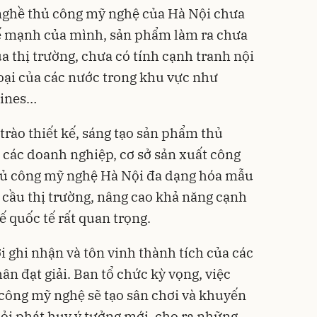
 nghề thủ công mỹ nghệ của Hà Nội chưa
hế mạnh của mình, sản phẩm làm ra chưa
a thị trường, chưa có tính cạnh tranh nội
loại của các nước trong khu vực như
pines…
trào thiết kế, sáng tạo sản phẩm thủ
các doanh nghiệp, cơ sở sản xuất công
hủ công mỹ nghệ Hà Nội đa dạng hóa mẫu
cầu thị trường, nâng cao khả năng cạnh
ế quốc tế rất quan trọng.
nơi ghi nhận và tôn vinh thành tích của các
ân đạt giải. Ban tổ chức kỳ vọng, việc
công mỹ nghệ sẽ tạo sân chơi và khuyến
iỏi phát huy ý tưởng mới, cho ra những