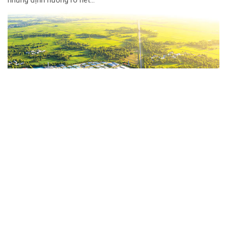
những định hướng rõ nét...
Xã Vân Hòa: Mở rộng không gian, gia tăng
động lực tăng trưởng
Việc sáp nhập 03 xã Sơn Xuân, Sơn Long và Sơn Định để hình
thành xã Vân Hòa đã làm thay đổi địa giới hành chính và cả