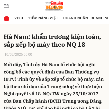
VCCI
TIỀM NĂNG VIỆT
DOANH NHÂN -DOANH N
Gửi bình luận
Hà Nam: khẩn trương kiện toàn,
sắp xếp bộ máy theo NQ 18
10/02/2025 00:00
Mới đây, Tỉnh ủy Hà Nam tổ chức hội nghị
công bố các quyết định của Ban Thường vụ
Hủy
Gửi
(BTV) Tỉnh ủy về sắp xếp tổ chức bộ máy, cán
bộ theo chỉ đạo của Trung ương về thực hiện
Nghị quyết số 18-NQ/TW ngày 25/10/2017
của Ban Chấp hành (BCH) Trung ương Đảng
(khóa XII). Dự, chỉ đạo hội nghị có bà Lê Thị