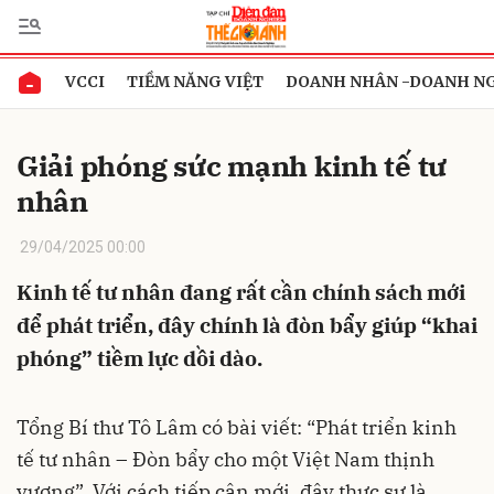
VCCI
TIỀM NĂNG VIỆT
DOANH NHÂN -DOANH N
Gửi bình luận
Giải phóng sức mạnh kinh tế tư
nhân
29/04/2025 00:00
Kinh tế tư nhân đang rất cần chính sách mới
để phát triển, đây chính là đòn bẩy giúp “khai
Hủy
Gửi
phóng” tiềm lực dồi dào.
Tổng Bí thư Tô Lâm có bài viết: “Phát triển kinh
tế tư nhân – Đòn bẩy cho một Việt Nam thịnh
vượng”. Với cách tiếp cận mới, đây thực sự là