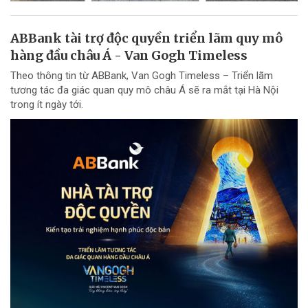
ABBank tài trợ độc quyền triển lãm quy mô
hàng đầu châu Á - Van Gogh Timeless
Theo thông tin từ ABBank, Van Gogh Timeless – Triển lãm
tương tác đa giác quan quy mô châu Á sẽ ra mắt tại Hà Nội
trong ít ngày tới.