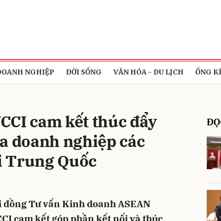
bình luận
DOANH NGHIỆP
ĐỜI SỐNG
VĂN HÓA - DU LỊCH
ỐNG K
CCI cam kết thúc đẩy
ĐỌ
ữa doanh nghiệp các
i Trung Quốc
Hủy
G
ội đồng Tư vấn Kinh doanh ASEAN
CI cam kết góp phần kết nối và thúc