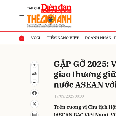
Gửi 
VCCI
TIỀM NĂNG VIỆT
DOANH NHÂN -
GẶP GỠ 2025: V
giao thương gi
nước ASEAN vớ
17/03/2025 00:00
Trên cương vị Chủ tịch H
(ASEAN BAC Việt Nam), VC