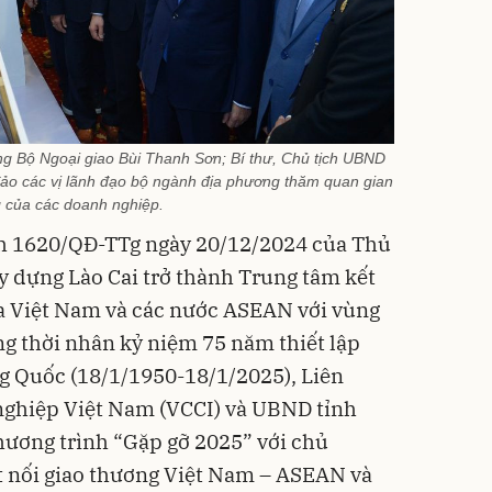
g Bộ Ngoại giao Bùi Thanh Sơn; Bí thư, Chủ tịch UBND
đảo các vị lãnh đạo bộ ngành địa phương thăm quan gian
 của các doanh nghiệp.
h 1620/QĐ-TTg ngày 20/12/2024 của Thủ
y dựng Lào Cai trở thành Trung tâm kết
ữa Việt Nam và các nước ASEAN với vùng
g thời nhân kỷ niệm 75 năm thiết lập
g Quốc (18/1/1950-18/1/2025), Liên
ghiệp Việt Nam (VCCI) và UBND tỉnh
hương trình “Gặp gỡ 2025” với chủ
t nối giao thương Việt Nam – ASEAN và