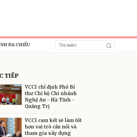
ÍNH ĐA CHIỀU
C TIẾP
VCCI chỉ định Phó Bí
thư Chi bộ Chi nhánh
Nghệ An - Hà Tĩnh -
ửi
Quảng Trị
VCCI cam kết sẽ làm tốt
hơn vai trò cầu nối và
tham gia xây dựng