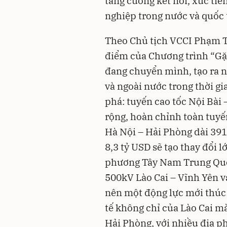
tăng cường kết nối, xúc ti
nghiệp trong nước và quốc 
Theo Chủ tịch VCCI Phạm Tấ
điểm của Chương trình “Gặp
đang chuyển mình, tạo ra n
và ngoài nước trong thời gia
phá: tuyến cao tốc Nội Bài 
rộng, hoàn chỉnh toàn tuyến
Hà Nội – Hải Phòng dài 391
8,3 tỷ USD sẽ tạo thay đổi l
phương Tây Nam Trung Quố
500kV Lào Cai – Vĩnh Yên và
nên một động lực mới thúc 
tế không chỉ của Lào Cai mà
Hải Phòng, với nhiều địa p