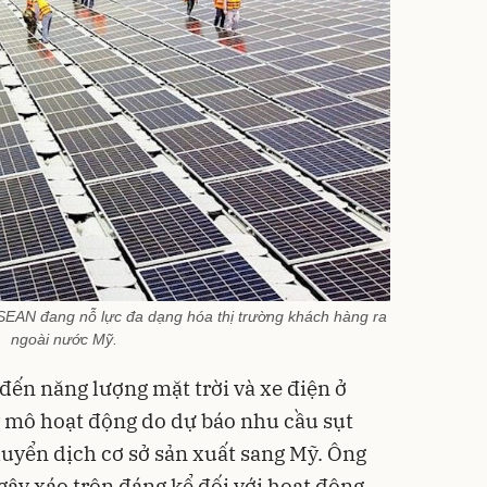
SEAN đang nỗ lực đa dạng hóa thị trường khách hàng ra
ngoài nước Mỹ.
đến năng lượng mặt trời và xe điện ở
 mô hoạt động do dự báo nhu cầu sụt
uyển dịch cơ sở sản xuất sang Mỹ. Ông
gây xáo trộn đáng kể đối với hoạt động