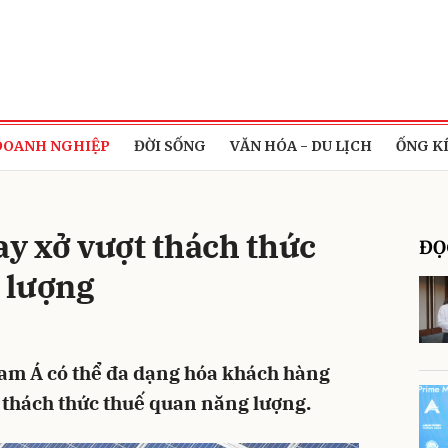
bình luận
DOANH NGHIỆP
ĐỜI SỐNG
VĂN HÓA - DU LỊCH
ỐNG K
y xở vượt thách thức
ĐỌ
 lượng
Hủy
G
m Á có thể đa dạng hóa khách hàng
 thách thức thuế quan năng lượng.