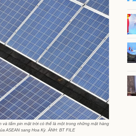
in và tấm pin mặt trời có thể là một trong những mặt hàng
 của ASEAN sang Hoa Kỳ. ẢNH: BT FILE