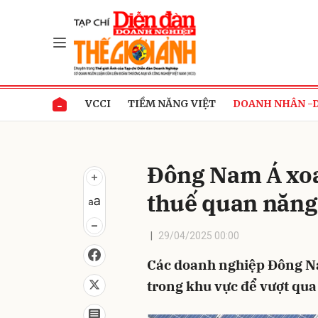
Gửi 
VCCI
TIỀM NĂNG VIỆT
DOANH NHÂN -
Đông Nam Á xoa
thuế quan năng
29/04/2025 00:00
Các doanh nghiệp Đông Na
trong khu vực để vượt qua