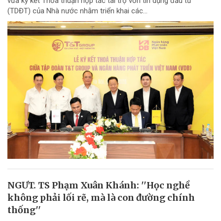
vừa ký kết Thỏa thuận hợp tác tài trợ vốn tín dụng đầu tư
(TDĐT) của Nhà nước nhằm triển khai các...
NGƯT. TS Phạm Xuân Khánh: ''Học nghề
không phải lối rẽ, mà là con đường chính
thống''