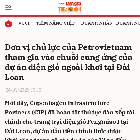
VCCI
TIỀM NĂNG VIỆT
DOANH NHÂN -DOANH N
Gửi bình luận
Đơn vị chủ lực của Petrovietnam
tham gia vào chuỗi cung ứng của
dự án điện gió ngoài khơi tại Đài
Loan
24/03/2025 00:00
Hủy
Gửi
Mới đây, Copenhagen Infrastructure
Partners (CIP) đã hoàn tất thủ tục dàn xếp tài
chính cho trang trại điện gió Fengmiao I tại
Đài Loan, dự án đầu tiên chính thức được