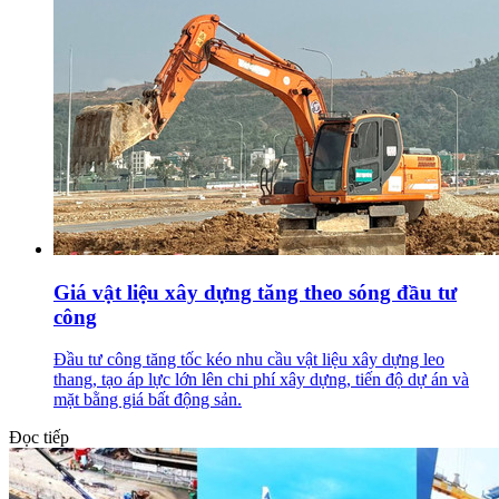
Giá vật liệu xây dựng tăng theo sóng đầu tư
công
Đầu tư công tăng tốc kéo nhu cầu vật liệu xây dựng leo
thang, tạo áp lực lớn lên chi phí xây dựng, tiến độ dự án và
mặt bằng giá bất động sản.
Đọc tiếp