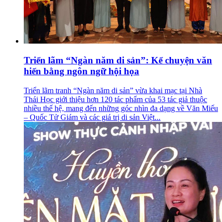
Triển lãm “Ngàn năm di sản”: Kể chuyện văn
hiến bằng ngôn ngữ hội họa
Triển lãm tranh “Ngàn năm di sản” vừa khai mạc tại Nhà
Thái Học giới thiệu hơn 120 tác phẩm của 53 tác giả thuộc
nhiều thế hệ, mang đến những góc nhìn đa dạng về Văn Miếu
– Quốc Tử Giám và các giá trị di sản Việt...