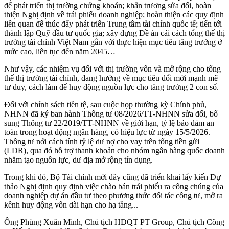
để phát triển thị trường chứng khoán; khẩn trương sửa đổi, hoàn
thiện Nghị định về trái phiếu doanh nghiệp; hoàn thiện các quy định
liên quan để thúc đẩy phát triển Trung tâm tài chính quốc tế; tiến tới
thành lập Quỹ đầu tư quốc gia; xây dựng Đề án cải cách tổng thể thị
trường tài chính Việt Nam gắn với thực hiện mục tiêu tăng trưởng ở
mức cao, liên tục đến năm 2045…
Như vậy, các nhiệm vụ đối với thị trường vốn và mở rộng cho tổng
thể thị trường tài chính, đang hướng về mục tiêu đổi mới mạnh mẽ
tư duy, cách làm để huy động nguồn lực cho tăng trưởng 2 con số.
Đối với chính sách tiền tệ, sau cuộc họp thường kỳ Chính phủ,
NHNN đã ký ban hành Thông tư 08/2026/TT-NHNN sửa đổi, bổ
sung Thông tư 22/2019/TT-NHNN về giới hạn, tỷ lệ bảo đảm an
toàn trong hoạt động ngân hàng, có hiệu lực từ ngày 15/5/2026.
Thông tư nới cách tính tỷ lệ dư nợ cho vay trên tổng tiền gửi
(LDR), qua đó hỗ trợ thanh khoản cho nhóm ngân hàng quốc doanh
nhằm tạo nguồn lực, dư địa mở rộng tín dụng.
Trong khi đó, Bộ Tài chính mới đây cũng đã triển khai lấy kiến Dự
thảo Nghị định quy định việc chào bán trái phiếu ra công chúng của
doanh nghiệp dự án đầu tư theo phương thức đối tác công tư, mở ra
kênh huy động vốn dài hạn cho hạ tầng...
Ông Phùng Xuân Minh, Chủ tịch HĐQT PT Group, Chủ tịch Công