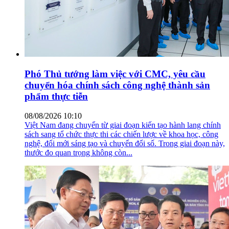
Phó Thủ tướng làm việc với CMC, yêu cầu
chuyển hóa chính sách công nghệ thành sản
phẩm thực tiễn
08/08/2026 10:10
Việt Nam đang chuyển từ giai đoạn kiến tạo hành lang chính
sách sang tổ chức thực thi các chiến lược về khoa học, công
nghệ, đổi mới sáng tạo và chuyển đổi số. Trong giai đoạn này,
thước đo quan trọng không còn...