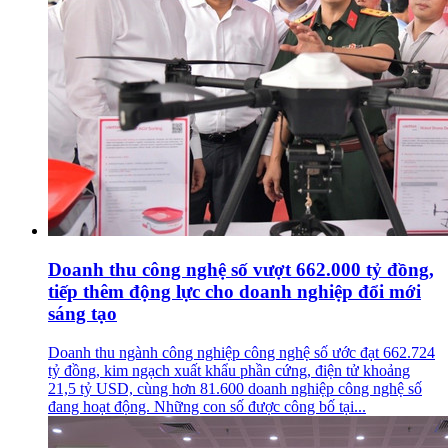
Doanh thu công nghệ số vượt 662.000 tỷ đồng,
tiếp thêm động lực cho doanh nghiệp đổi mới
sáng tạo
Doanh thu ngành công nghiệp công nghệ số ước đạt 662.724
tỷ đồng, kim ngạch xuất khẩu phần cứng, điện tử khoảng
21,5 tỷ USD, cùng hơn 81.600 doanh nghiệp công nghệ số
đang hoạt động. Những con số được công bố tại...