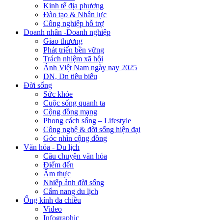
Kinh tế địa phương
Đào tạo & Nhân lực
Công nghiệp hỗ trợ
Doanh nhân -Doanh nghiệp
Giao thương
Phát triển bền vững
Trách nhiệm xã hội
Ảnh Việt Nam ngày nay 2025
DN, Dn tiêu biểu
Đời sống
Sức khỏe
Cuộc sống quanh ta
Cộng đồng mạng
Phong cách sống – Lifestyle
Công nghệ & đời sống hiện đại
Góc nhìn cộng đồng
Văn hóa - Du lịch
Câu chuyện văn hóa
Điểm đến
Ẩm thực
Nhiếp ảnh đời sống
Cẩm nang du lịch
Ống kính đa chiều
Video
Infographic