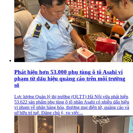
Phát hiện hơn 53.000 phụ tùng ô tô Asahi vi
phạm từ dấu hiệu quảng cáo trên môi trường
số
Lực lượng Quản lý thị trường (QLTT) Hà Nội vừa phát hiện
53.622 sản phẩm phụ tùng ô tô nhãn Asahi có nhiều dấu hiệu
vi phạm về nhãn hàng hóa, thương mại điện tử, quảng cáo và
sở hữu trí tuệ. Đáng chú ý, vụ việc...