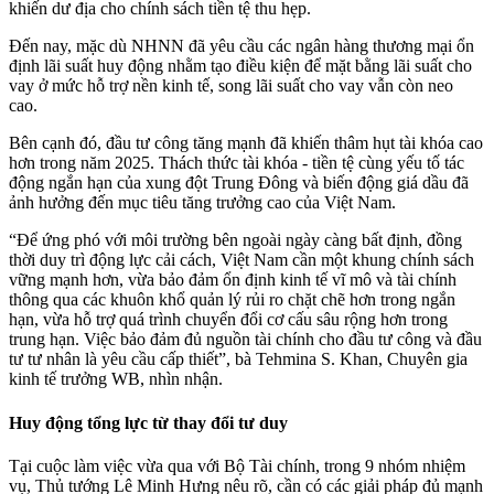
khiến dư địa cho chính sách tiền tệ thu hẹp.
Đến nay, mặc dù NHNN đã yêu cầu các ngân hàng thương mại ổn
định lãi suất huy động nhằm tạo điều kiện để mặt bằng lãi suất cho
vay ở mức hỗ trợ nền kinh tế, song lãi suất cho vay vẫn còn neo
cao.
Bên cạnh đó, đầu tư công tăng mạnh đã khiến thâm hụt tài khóa cao
hơn trong năm 2025. Thách thức tài khóa - tiền tệ cùng yếu tố tác
động ngắn hạn của xung đột Trung Đông và biến động giá dầu đã
ảnh hưởng đến mục tiêu tăng trưởng cao của Việt Nam.
“Để ứng phó với môi trường bên ngoài ngày càng bất định, đồng
thời duy trì động lực cải cách, Việt Nam cần một khung chính sách
vững mạnh hơn, vừa bảo đảm ổn định kinh tế vĩ mô và tài chính
thông qua các khuôn khổ quản lý rủi ro chặt chẽ hơn trong ngắn
hạn, vừa hỗ trợ quá trình chuyển đổi cơ cấu sâu rộng hơn trong
trung hạn. Việc bảo đảm đủ nguồn tài chính cho đầu tư công và đầu
tư tư nhân là yêu cầu cấp thiết”, bà Tehmina S. Khan, Chuyên gia
kinh tế trưởng WB, nhìn nhận.
Huy động tổng lực từ thay đổi tư duy
Tại cuộc làm việc vừa qua với Bộ Tài chính, trong 9 nhóm nhiệm
vụ, Thủ tướng Lê Minh Hưng nêu rõ, cần có các giải pháp đủ mạnh