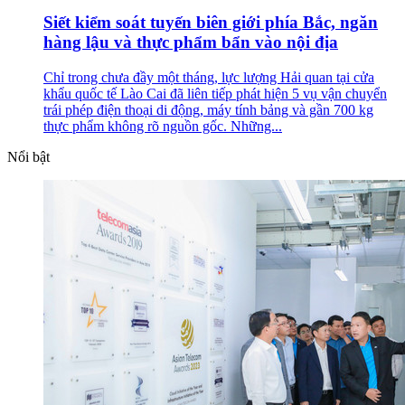
Siết kiểm soát tuyến biên giới phía Bắc, ngăn
hàng lậu và thực phẩm bẩn vào nội địa
Chỉ trong chưa đầy một tháng, lực lượng Hải quan tại cửa
khẩu quốc tế Lào Cai đã liên tiếp phát hiện 5 vụ vận chuyển
trái phép điện thoại di động, máy tính bảng và gần 700 kg
thực phẩm không rõ nguồn gốc. Những...
Nổi bật