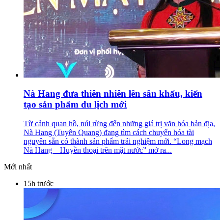
Nà Hang đưa thiên nhiên lên sân khấu, kiến
tạo sản phẩm du lịch mới
Từ cảnh quan hồ, núi rừng đến những giá trị văn hóa bản địa,
Nà Hang (Tuyên Quang) đang tìm cách chuyển hóa tài
nguyên sẵn có thành sản phẩm trải nghiệm mới. “Long mạch
Nà Hang – Huyền thoại trên mặt nước” mở ra...
Mới nhất
15h trước