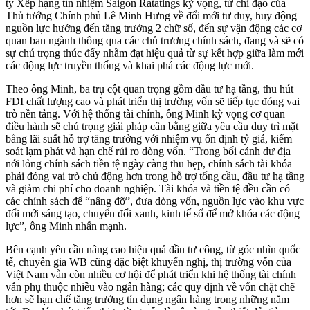
ty Xếp hạng tín nhiệm Saigon Ratatings kỳ vọng, từ chỉ đạo của
Thủ tướng Chính phủ Lê Minh Hưng về đổi mới tư duy, huy động
nguồn lực hướng đến tăng trưởng 2 chữ số, đến sự vận động các cơ
quan ban ngành thông qua các chủ trương chính sách, đang và sẽ có
sự chú trọng thúc đẩy nhằm đạt hiệu quả từ sự kết hợp giữa làm mới
các động lực truyền thống và khai phá các động lực mới.
Theo ông Minh, ba trụ cột quan trọng gồm đầu tư hạ tầng, thu hút
FDI chất lượng cao và phát triển thị trường vốn sẽ tiếp tục đóng vai
trò nền tảng. Với hệ thống tài chính, ông Minh kỳ vọng cơ quan
điều hành sẽ chú trọng giải pháp cân bằng giữa yêu cầu duy trì mặt
bằng lãi suất hỗ trợ tăng trưởng với nhiệm vụ ổn định tỷ giá, kiểm
soát lạm phát và hạn chế rủi ro dòng vốn. “Trong bối cảnh dư địa
nới lỏng chính sách tiền tệ ngày càng thu hẹp, chính sách tài khóa
phải đóng vai trò chủ động hơn trong hỗ trợ tổng cầu, đầu tư hạ tầng
và giảm chi phí cho doanh nghiệp. Tài khóa và tiền tệ đều cần có
các chính sách để “nâng đỡ”, đưa dòng vốn, nguồn lực vào khu vực
đổi mới sáng tạo, chuyển đổi xanh, kinh tế số để mở khóa các động
lực”, ông Minh nhấn mạnh.
Bên cạnh yêu cầu nâng cao hiệu quả đầu tư công, từ góc nhìn quốc
tế, chuyên gia WB cũng đặc biệt khuyến nghị, thị trường vốn của
Việt Nam vẫn còn nhiều cơ hội để phát triển khi hệ thống tài chính
vẫn phụ thuộc nhiều vào ngân hàng; các quy định về vốn chặt chẽ
hơn sẽ hạn chế tăng trưởng tín dụng ngân hàng trong những năm