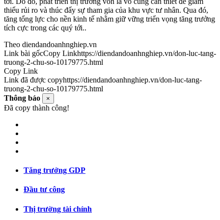
tới. Do đó, phát triển thị trường vốn là vô cùng cần thiết để giảm
thiểu rủi ro và thúc đẩy sự tham gia của khu vực tư nhân. Qua đó,
tăng tổng lực cho nền kinh tế nhằm giữ vững triển vọng tăng trưởng
tích cực trong các quý tới..
Theo diendandoanhnghiep.vn
Link bài gốc
Copy Link
https://diendandoanhnghiep.vn/don-luc-tang-
truong-2-chu-so-10179775.html
Copy Link
Link đã được copy
https://diendandoanhnghiep.vn/don-luc-tang-
truong-2-chu-so-10179775.html
Thông báo
×
Đã copy thành công!
Tăng trưởng GDP
Đầu tư công
Thị trường tài chính