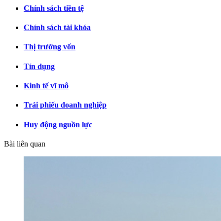
Chính sách tiền tệ
Chính sách tài khóa
Thị trường vốn
Tín dụng
Kinh tế vĩ mô
Trái phiếu doanh nghiệp
Huy động nguồn lực
Bài liên quan