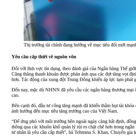
Thị trường tài chính đang hướng về mục tiêu đổi mới mạn
Yêu cầu cấp thiết về nguồn vốn
Đối với lĩnh vực tín dụng, theo đánh giá của Ngân hàng Thế giớ
Căng thẳng thanh khoản được phản ánh qua các đợt tăng vọt định kỳ
hơn. Tác động của xung đột Trung Đông khiến áp lực lạm phát gi
Đến nay, mặc dù NHNN đã yêu cầu các ngân hàng thương mại ổn đị
cao.
Bên cạnh đó, đầu tư công tăng mạnh đã khiến thâm hụt tài khóa 
ảnh hưởng đến mục tiêu tăng trưởng cao của Việt Nam.
“Để ứng phó với môi trường bên ngoài ngày càng bất định, đồng 
thông qua các khuôn khổ quản lý rủi ro chặt chẽ hơn trong ngắn 
tư nhân là yêu cầu cấp thiết”, bà Tehmina S. Khan, Chuyên gia 