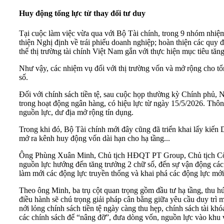
Huy động tổng lực từ thay đổi tư duy
Tại cuộc làm việc vừa qua với Bộ Tài chính, trong 9 nhóm nhiệ
thiện Nghị định về trái phiếu doanh nghiệp; hoàn thiện các quy đ
thể thị trường tài chính Việt Nam gắn với thực hiện mục tiêu t
Như vậy, các nhiệm vụ đối với thị trường vốn và mở rộng cho tổ
số.
Đối với chính sách tiền tệ, sau cuộc họp thường kỳ Chính ph
trong hoạt động ngân hàng, có hiệu lực từ ngày 15/5/2026. Thôn
nguồn lực, dư địa mở rộng tín dụng.
Trong khi đó, Bộ Tài chính mới đây cũng đã triển khai lấy kiến 
mở ra kênh huy động vốn dài hạn cho hạ tầng...
Ông Phùng Xuân Minh, Chủ tịch HĐQT PT Group, Chủ tịch Công
nguồn lực hướng đến tăng trưởng 2 chữ số, đến sự vận động các 
làm mới các động lực truyền thống và khai phá các động lực mới
Theo ông Minh, ba trụ cột quan trọng gồm đầu tư hạ tầng, thu hút
điều hành sẽ chú trọng giải pháp cân bằng giữa yêu cầu duy trì m
nới lỏng chính sách tiền tệ ngày càng thu hẹp, chính sách tài kh
các chính sách để “nâng đỡ”, đưa dòng vốn, nguồn lực vào khu 