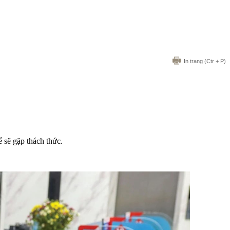
In trang
(Ctr + P)
 sẽ gặp thách thức.