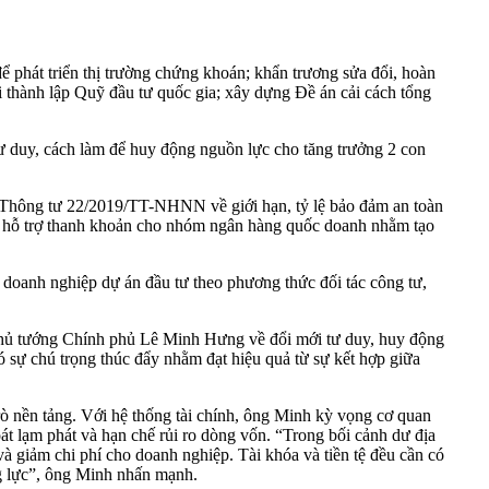
 phát triển thị trường chứng khoán; khẩn trương sửa đổi, hoàn
tới thành lập Quỹ đầu tư quốc gia; xây dựng Đề án cải cách tổng
tư duy, cách làm để huy động nguồn lực cho tăng trưởng 2 con
Thông tư 22/2019/TT-NHNN về giới hạn, tỷ lệ bảo đảm an toàn
 đó hỗ trợ thanh khoản cho nhóm ngân hàng quốc doanh nhằm tạo
a doanh nghiệp dự án đầu tư theo phương thức đối tác công tư,
hủ tướng Chính phủ Lê Minh Hưng về đổi mới tư duy, huy động
 sự chú trọng thúc đẩy nhằm đạt hiệu quả từ sự kết hợp giữa
trò nền tảng. Với hệ thống tài chính, ông Minh kỳ vọng cơ quan
oát lạm phát và hạn chế rủi ro dòng vốn. “Trong bối cảnh dư địa
 và giảm chi phí cho doanh nghiệp. Tài khóa và tiền tệ đều cần có
ng lực”, ông Minh nhấn mạnh.