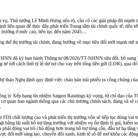
m vụ, Thủ tướng Lê Minh Hưng nêu rõ, cần có các giải pháp đủ mạnh để
ịnh liên quan để thúc đẩy phát triển Trung tâm tài chính quốc tế; tiến 
ăng trưởng ở mức cao, liên tục đến năm 2045…
ng thể thị trường tài chính, đang hướng về mục tiêu đổi mới mạnh mẽ 
ủ, NHNN đã ký ban hành Thông tư 08/2026/TT-NHNN sửa đổi, bổ sung 
g tư nới cách tính tỷ lệ dư nợ cho vay trên tổng tiền gửi (LDR), qua
Dự thảo Nghị định quy định việc chào bán trái phiếu ra công chúng củ
 ty Xếp hạng tín nhiệm Saigon Ratatings kỳ vọng, từ chỉ đạo của T
cơ quan ban ngành thông qua các chủ trương chính sách, đang và sẽ có
.
 FDI chất lượng cao và phát triển thị trường vốn sẽ tiếp tục đóng vai 
ặt bằng lãi suất hỗ trợ tăng trưởng với nhiệm vụ ổn định tỷ giá, kiểm s
óa phải đóng vai trò chủ động hơn trong hỗ trợ tổng cầu, đầu tư hạ tầng
vực đổi mới sáng tạo, chuyển đổi xanh, kinh tế số để mở khóa các độ