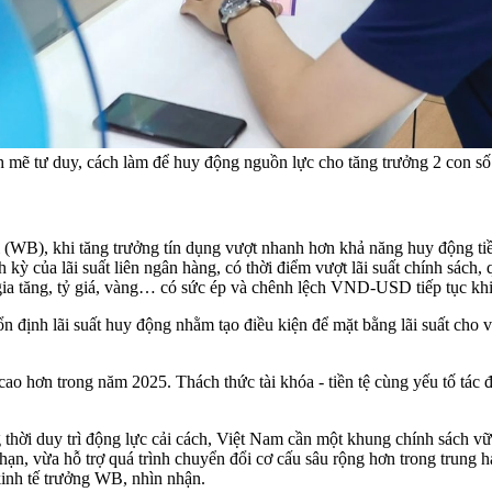
h mẽ tư duy, cách làm để huy động nguồn lực cho tăng trưởng 2 con số
i (WB), khi tăng trưởng tín dụng vượt nhanh hơn khả năng huy động ti
 của lãi suất liên ngân hàng, có thời điểm vượt lãi suất chính sách, qu
a tăng, tỷ giá, vàng… có sức ép và chênh lệch VND-USD tiếp tục khiến
nh lãi suất huy động nhằm tạo điều kiện để mặt bằng lãi suất cho vay
cao hơn trong năm 2025. Thách thức tài khóa - tiền tệ cùng yếu tố tá
thời duy trì động lực cải cách, Việt Nam cần một khung chính sách vữ
hạn, vừa hỗ trợ quá trình chuyển đổi cơ cấu sâu rộng hơn trong trung 
kinh tế trưởng WB, nhìn nhận.