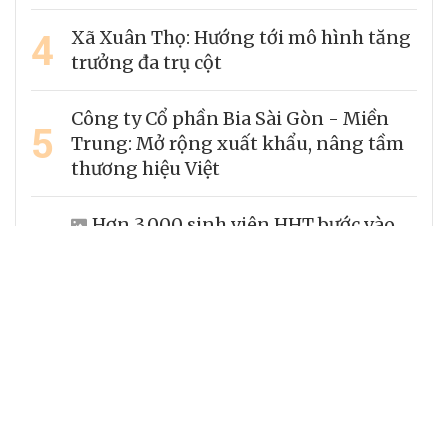
4
Xã Xuân Thọ: Hướng tới mô hình tăng
trưởng đa trụ cột
Công ty Cổ phần Bia Sài Gòn - Miền
5
Trung: Mở rộng xuất khẩu, nâng tầm
thương hiệu Việt
Hơn 3.000 sinh viên HHT bước vào
6
hành trình mới với sự đồng hành của
doanh nghiệp
7
Hạ tầng thanh toán sẽ quyết định
năng lực cạnh tranh của doanh nghiệp
Khu công nghiệp Hòa Xuân Tây: Điểm
8
đến chiến lược kiến tạo hệ sinh thái