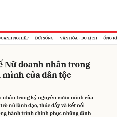
bình luận
DOANH NGHIỆP
ĐỜI SỐNG
VĂN HÓA - DU LỊCH
ỐNG K
tế Nữ doanh nhân trong
 mình của dân tộc
Hủy
G
h nhân trong kỷ nguyên vươn mình của
trò nữ lãnh đạo, thúc đẩy và kết nối
ng hành trình chinh phục những đỉnh