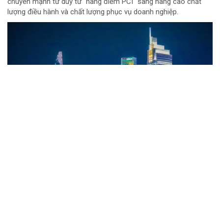
chuyển mạnh tư duy từ "nâng điểm PCI" sang nâng cao chất
lượng điều hành và chất lượng phục vụ doanh nghiệp.
Đội đua TTC Dobinsons Wolver trước thử
thách AXCR 2026
Từ ngày 9 đến 15/8, giải đua xe địa hình xuyên quốc gia Asia