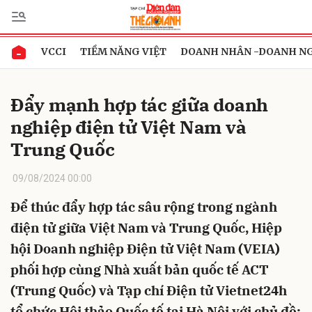
VCCI
TIỀM NĂNG VIỆT
DOANH NHÂN -DOANH N
Gửi bình luận
Đẩy mạnh hợp tác giữa doanh
nghiệp điện tử Việt Nam và
Trung Quốc
09/08/2024 00:00
Để thúc đẩy hợp tác sâu rộng trong ngành
Hủy
Gửi
điện tử giữa Việt Nam và Trung Quốc, Hiệp
hội Doanh nghiệp Điện tử Việt Nam (VEIA)
phối hợp cùng Nhà xuất bản quốc tế ACT
(Trung Quốc) và Tạp chí Điện tử Vietnet24h
tổ chức Hội thảo Quốc tế tại Hà Nội với chủ đề: