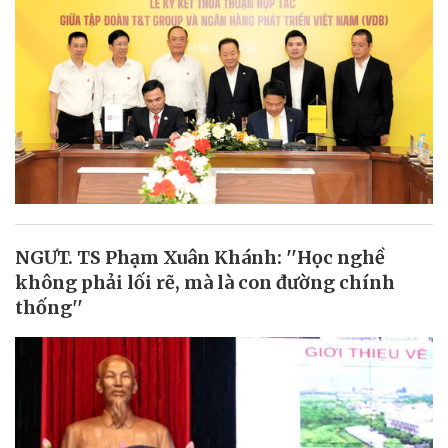
NGƯT. TS Phạm Xuân Khánh: ''Học nghề
không phải lối rẽ, mà là con đường chính
thống''