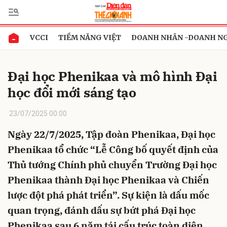
VCCI
TIỀM NĂNG VIỆT
DOANH NHÂN -DOANH N
Gửi bình luận
Đại học Phenikaa và mô hình Đại
học đổi mới sáng tạo
23/07/2025 00:00
Ngày 22/7/2025, Tập đoàn Phenikaa, Đại học
Phenikaa tổ chức “Lễ Công bố quyết định của
Hủy
Gửi
Thủ tướng Chính phủ chuyển Trường Đại học
Phenikaa thành Đại học Phenikaa và Chiến
lược đột phá phát triển”. Sự kiện là dấu mốc
quan trọng, đánh dấu sự bứt phá Đại học
Phenikaa sau 6 năm tái cấu trúc toàn diện