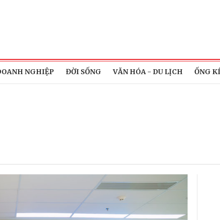
DOANH NGHIỆP
ĐỜI SỐNG
VĂN HÓA - DU LỊCH
ỐNG K