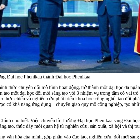
ng Đại học Phenikaa thành Đại học Phenikaa.
nh thức chuyển đổi mô hình hoạt động, trở thành một đại học đa ngàn
ến tạo một đại học đổi mới sáng tạo với 3 nhiệm vụ trọng tâm có vai tr
o thực chiến và nghiên cứu phát triển khoa học công nghệ; tạo đột phá 
lược có khả năng ứng dụng – chuyển giao quy mô công nghiệp, tạo những 
hính cho biết: Việc chuyển từ Trường Đại học Phenikaa sang Đại học P
g tạo, thúc đẩy mối quan hệ từ nghiên cứu, sản xuất, xã hội và thị tr
ống văn hóa của mình, góp phần vào đào tạo, nghiên cứu, đổi mới sáng 