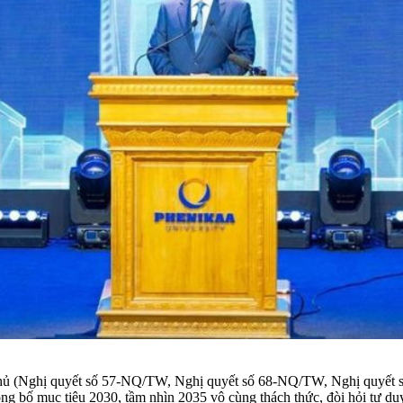
h phủ (Nghị quyết số 57-NQ/TW, Nghị quyết số 68-NQ/TW, Nghị quyế
g bố mục tiêu 2030, tầm nhìn 2035 vô cùng thách thức, đòi hỏi tư duy