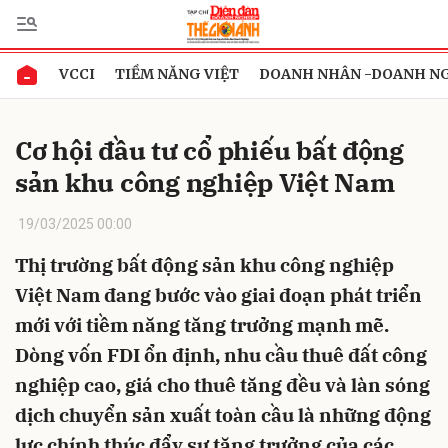
VCCI
TIỀM NĂNG VIỆT
DOANH NHÂN -DOANH N
Gửi bình luận
Cơ hội đầu tư cổ phiếu bất động
sản khu công nghiệp Việt Nam
19/03/2025 00:00
Thị trường bất động sản khu công nghiệp
Việt Nam đang bước vào giai đoạn phát triển
Hủy
Gửi
mới với tiềm năng tăng trưởng mạnh mẽ.
Dòng vốn FDI ổn định, nhu cầu thuê đất công
nghiệp cao, giá cho thuê tăng đều và làn sóng
dịch chuyển sản xuất toàn cầu là những động
lực chính thúc đẩy sự tăng trưởng của các