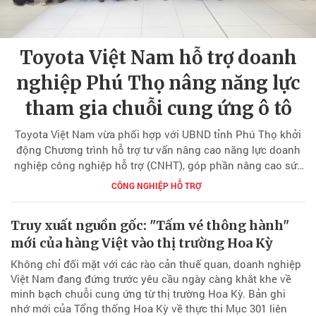
Toyota Việt Nam hỗ trợ doanh
nghiệp Phú Thọ nâng năng lực
tham gia chuỗi cung ứng ô tô
Toyota Việt Nam vừa phối hợp với UBND tỉnh Phú Thọ khởi
động Chương trình hỗ trợ tư vấn nâng cao năng lực doanh
nghiệp công nghiệp hỗ trợ (CNHT), góp phần nâng cao sức
cạnh tranh của doanh nghiệp địa phương, mở rộng cơ hội
CÔNG NGHIỆP HỖ TRỢ
tham gia chuỗi cung ứng ngành công nghiệp ô tô.
Truy xuất nguồn gốc: "Tấm vé thông hành"
mới của hàng Việt vào thị trường Hoa Kỳ
Không chỉ đối mặt với các rào cản thuế quan, doanh nghiệp
Việt Nam đang đứng trước yêu cầu ngày càng khắt khe về
minh bạch chuỗi cung ứng từ thị trường Hoa Kỳ. Bản ghi
nhớ mới của Tổng thống Hoa Kỳ về thực thi Mục 301 liên