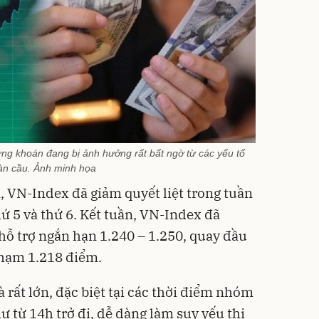
hứng khoán đang bị ảnh hưởng rất bất ngờ từ các yếu tố
àn cầu. Ảnh minh họa
ên, VN-Index đã giảm quyết liệt trong tuần
hứ 5 và thứ 6. Kết tuần, VN-Index đã
ỗ trợ ngắn hạn 1.240 – 1.250, quay đầu
chạm 1.218 điểm.
à rất lớn, đặc biệt tại các thời điểm nhóm
 từ 14h trở đi, dễ dàng làm suy yếu thị