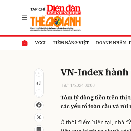
Gửi 
VCCI
TIỀM NĂNG VIỆT
DOANH NHÂN -
VN-Index hành 
18/11/2024 00:00
Tâm lý dòng tiền trên thị 
các yếu tố toàn cầu và rủi
Ở thời điểm hiện tại, nhà 
tiêu cực từ rủi ro chính s