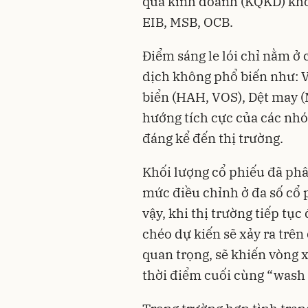
quả kinh doanh (KQKD) khô
EIB, MSB, OCB.
Điểm sáng le lói chỉ nằm ở
dịch không phổ biến như: Vi
biển (HAH, VOS), Dệt may 
hướng tích cực của các nhó
đáng kể đến thị trường.
Khối lượng cổ phiếu đã phâ
mức điều chỉnh ở đa số cổ p
vậy, khi thị trường tiếp tục
chéo dự kiến sẽ xảy ra trên 
quan trọng, sẽ khiến vòng x
thời điểm cuối cùng “wash 