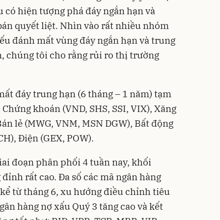
u có hiện tượng phá đáy ngắn hạn và
bán quyết liệt. Nhìn vào rất nhiều nhóm
iếu đánh mất vùng đáy ngắn hạn và trung
, chúng tôi cho rằng rủi ro thị trường
t đáy trung hạn (6 tháng – 1 năm) tạm
 Chứng khoán (VND, SHS, SSI, VIX), Xăng
 Bán lẻ (MWG, VNM, MSN DGW), Bất động
CH), Điện (GEX, POW).
ai đoạn phân phối 4 tuần nay, khối
đỉnh rất cao. Đa số các mã ngân hàng
kể từ tháng 6, xu hướng điều chỉnh tiêu
ân hàng nợ xấu Quý 3 tăng cao và kết