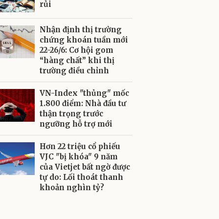
rủi
Nhận định thị trường
chứng khoán tuần mới
22-26/6: Cơ hội gom
“hàng chất” khi thị
trường điều chỉnh
VN-Index "thủng" mốc
1.800 điểm: Nhà đầu tư
thận trọng trước
ngưỡng hỗ trợ mới
Hơn 22 triệu cổ phiếu
VJC "bị khóa" 9 năm
của Vietjet bất ngờ được
tự do: Lối thoát thanh
khoản nghìn tỷ?