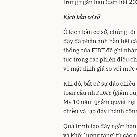
trong ngắn hạn (đến hết 20
Kịch bản cơ sở
Ở kịch bản cơ sở, chúng tôi
đây đã phản ánh hầu hết các
thống của FIDT đã ghi nhận 
tục trong các phiên điều c
về mặt định giá so với mức đ
Khi đó, bất cứ sự đảo chiều
toàn cầu như DXY (giảm quyế
Mỹ 10 năm (giảm quyết liệt
chiều và tạo đáy thành côn
Quá trình tạo đáy ngắn hạn 
và khối lượng tăng) từ cá