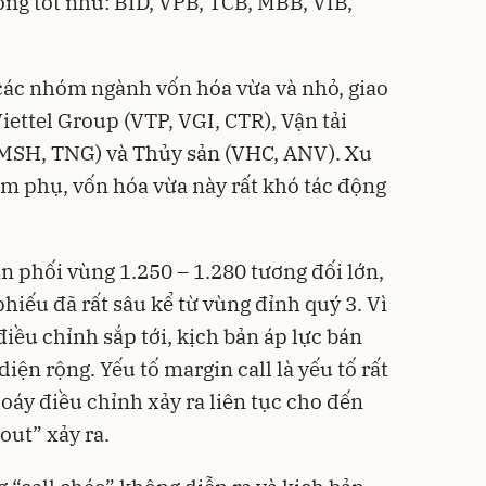
ng tốt như: BID, VPB, TCB, MBB, VIB,
 các nhóm ngành vốn hóa vừa và nhỏ, giao
ettel Group (VTP, VGI, CTR), Vận tải
(MSH, TNG) và Thủy sản (VHC, ANV). Xu
m phụ, vốn hóa vừa này rất khó tác động
n phối vùng 1.250 – 1.280 tương đối lớn,
hiếu đã rất sâu kể từ vùng đỉnh quý 3. Vì
 điều chỉnh sắp tới, kịch bản áp lực bán
diện rộng. Yếu tố margin call là yếu tố rất
oáy điều chỉnh xảy ra liên tục cho đến
out” xảy ra.