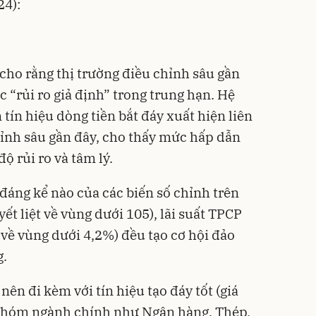
24):
 cho rằng thị trường điều chỉnh sâu gần
 “rủi ro giả định” trong trung hạn. Hệ
tín hiệu dòng tiền bắt đáy xuất hiện liên
hỉnh sâu gần đây, cho thấy mức hấp dẫn
ộ rủi ro và tâm lý.
 đáng kể nào của các biến số chỉnh trên
t liệt về vùng dưới 105), lãi suất TPCP
 về vùng dưới 4,2%) đều tạo cơ hội đảo
g.
nên đi kèm với tín hiệu tạo đáy tốt (giá
c nhóm ngành chính như Ngân hàng, Thép,