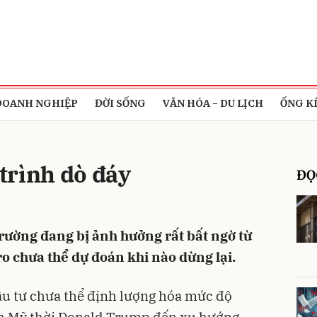
bình luận
DOANH NGHIỆP
ĐỜI SỐNG
VĂN HÓA - DU LỊCH
ỐNG K
trình dò đáy
ĐỌ
trường đang bị ảnh hưởng rất bất ngờ từ
Hủy
G
 ro chưa thể dự đoán khi nào dừng lại.
đầu tư chưa thể định lượng hóa mức độ
ách Mỹ thời Donald Trump đến xu hướng