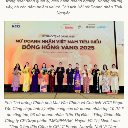
trong hoạt động quản lý, điều hành doanh nghiệp. Không những
vậy, bà còn đảm nhiệm vai trò Chủ tịch Hội nữ Doanh nhân Thái
Nguyên.
Phó Thủ tướng Chính phủ Mai Văn Chính và Chủ tịch VCCI Phạm
Tấn Công chụp ảnh kỷ niệm cùng các nữ doanh nhân top 10 (Vì lí
do công tác, 03 nữ doanh nhân Trần Thị Đào – Tổng Giám đốc
Công ty CP Dược phẩm IMEXPHARM; Huỳnh Vũ Thị Minh Loan –
Tổng Giám đốc Công ty CP LC Foods; Nguyễn Ngô Vi Tâm –