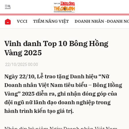
VCCI
TIỀM NĂNG VIỆT
DOANH NHÂN -DOANH N
Gửi bình luận
Vinh danh Top 10 Bông Hồng
Vàng 2025
22/10/2025 00:00
Ngày 22/10, Lễ trao tặng Danh hiệu “Nữ
Doanh nhân Việt Nam tiêu biểu – Bông Hồng
Hủy
Gửi
Vàng” 2025 diễn ra, ghi nhận đóng góp của
đội ngũ nữ lãnh đạo doanh nghiệp trong
hành trình kiến tạo giá trị.
Nhân dịp kỷ niệm Ngày Doanh nhân Việt Nam