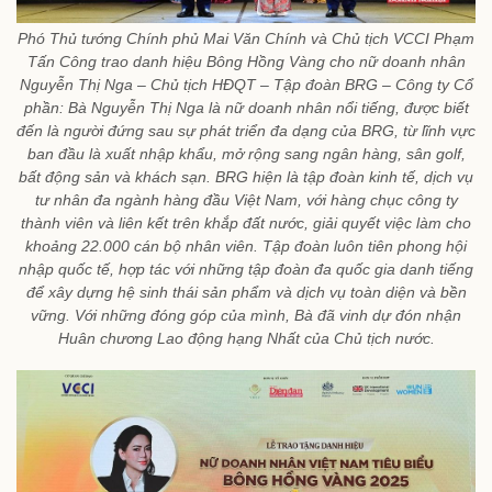
Phó Thủ tướng Chính phủ Mai Văn Chính và Chủ tịch VCCI Phạm
Tấn Công trao danh hiệu Bông Hồng Vàng cho nữ doanh nhân
Nguyễn Thị Nga – Chủ tịch HĐQT – Tập đoàn BRG – Công ty Cổ
phần: Bà Nguyễn Thị Nga là nữ doanh nhân nổi tiếng, được biết
đến là người đứng sau sự phát triển đa dạng của BRG, từ lĩnh vực
ban đầu là xuất nhập khẩu, mở rộng sang ngân hàng, sân golf,
bất động sản và khách sạn. BRG hiện là tập đoàn kinh tế, dịch vụ
tư nhân đa ngành hàng đầu Việt Nam, với hàng chục công ty
thành viên và liên kết trên khắp đất nước, giải quyết việc làm cho
khoảng 22.000 cán bộ nhân viên. Tập đoàn luôn tiên phong hội
nhập quốc tế, hợp tác với những tập đoàn đa quốc gia danh tiếng
để xây dựng hệ sinh thái sản phẩm và dịch vụ toàn diện và bền
vững. Với những đóng góp của mình, Bà đã vinh dự đón nhận
Huân chương Lao động hạng Nhất của Chủ tịch nước.