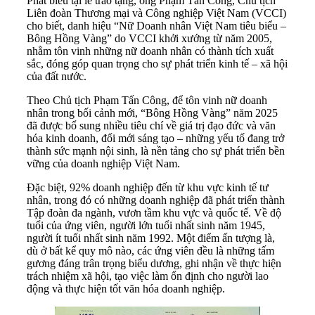
Phát biểu tại lễ trao tặng, ông Phạm Tấn Công, Chủ tịch
Liên đoàn Thương mại và Công nghiệp Việt Nam (VCCI)
cho biết, danh hiệu “Nữ Doanh nhân Việt Nam tiêu biểu –
Bông Hồng Vàng” do VCCI khởi xướng từ năm 2005,
nhằm tôn vinh những nữ doanh nhân có thành tích xuất
sắc, đóng góp quan trọng cho sự phát triển kinh tế – xã hội
của đất nước.
Theo Chủ tịch Phạm Tấn Công, để tôn vinh nữ doanh
nhân trong bối cảnh mới, “Bông Hồng Vàng” năm 2025
đã được bổ sung nhiều tiêu chí về giá trị đạo đức và văn
hóa kinh doanh, đổi mới sáng tạo – những yếu tố đang trở
thành sức mạnh nội sinh, là nền tảng cho sự phát triển bền
vững của doanh nghiệp Việt Nam.
Đặc biệt, 92% doanh nghiệp đến từ khu vực kinh tế tư
nhân, trong đó có những doanh nghiệp đã phát triển thành
Tập đoàn đa ngành, vươn tầm khu vực và quốc tế. Về độ
tuổi của ứng viên, người lớn tuổi nhất sinh năm 1945,
người ít tuổi nhất sinh năm 1992. Một điểm ấn tượng là,
dù ở bất kể quy mô nào, các ứng viên đều là những tấm
gương đáng trân trọng biểu dương, ghi nhận về thực hiện
trách nhiệm xã hội, tạo việc làm ổn định cho người lao
động và thực hiện tốt văn hóa doanh nghiệp.