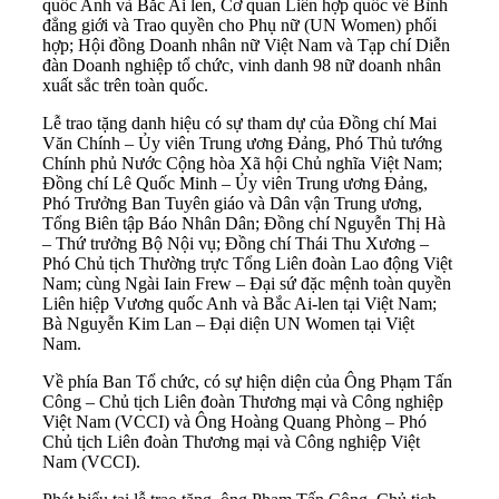
quốc Anh và Bắc Ai len, Cơ quan Liên hợp quốc về Bình
đẳng giới và Trao quyền cho Phụ nữ (UN Women) phối
hợp; Hội đồng Doanh nhân nữ Việt Nam và Tạp chí Diễn
đàn Doanh nghiệp tổ chức, vinh danh 98 nữ doanh nhân
xuất sắc trên toàn quốc.
Lễ trao tặng danh hiệu có sự tham dự của Đồng chí Mai
Văn Chính – Ủy viên Trung ương Đảng, Phó Thủ tướng
Chính phủ Nước Cộng hòa Xã hội Chủ nghĩa Việt Nam;
Đồng chí Lê Quốc Minh – Ủy viên Trung ương Đảng,
Phó Trưởng Ban Tuyên giáo và Dân vận Trung ương,
Tổng Biên tập Báo Nhân Dân; Đồng chí Nguyễn Thị Hà
– Thứ trưởng Bộ Nội vụ; Đồng chí Thái Thu Xương –
Phó Chủ tịch Thường trực Tổng Liên đoàn Lao động Việt
Nam; cùng Ngài Iain Frew – Đại sứ đặc mệnh toàn quyền
Liên hiệp Vương quốc Anh và Bắc Ai-len tại Việt Nam;
Bà Nguyễn Kim Lan – Đại diện UN Women tại Việt
Nam.
Về phía Ban Tổ chức, có sự hiện diện của Ông Phạm Tấn
Công – Chủ tịch Liên đoàn Thương mại và Công nghiệp
Việt Nam (VCCI) và Ông Hoàng Quang Phòng – Phó
Chủ tịch Liên đoàn Thương mại và Công nghiệp Việt
Nam (VCCI).