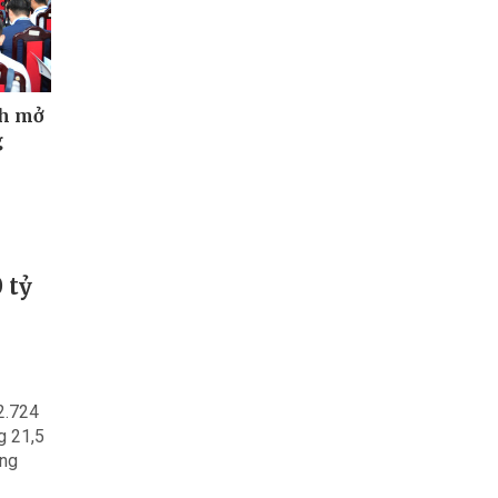
nh mở
g
 tỷ
2.724
g 21,5
ang