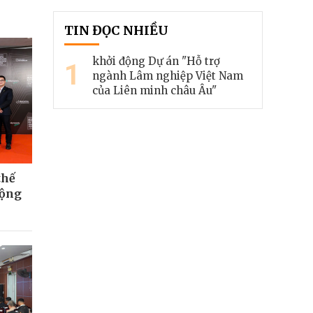
TIN ĐỌC NHIỀU
khởi động Dự án "Hỗ trợ
1
ngành Lâm nghiệp Việt Nam
của Liên minh châu Âu"
thế
động