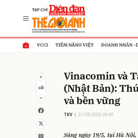
Gửi 
VCCI
TIỀM NĂNG VIỆT
DOANH NHÂN -
Vinacomin và T
(Nhật Bản): Thú
và bền vững
TKV
21/05/2026 20:40
Sáng ngày 19/5, tại Hà Nội