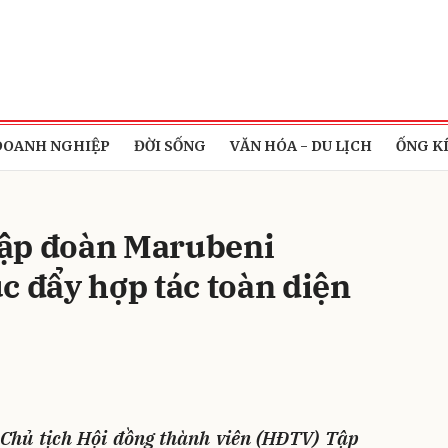
bình luận
DOANH NGHIỆP
ĐỜI SỐNG
VĂN HÓA - DU LỊCH
ỐNG K
ập đoàn Marubeni
c đẩy hợp tác toàn diện
Hủy
G
, Chủ tịch Hội đồng thành viên (HĐTV) Tập