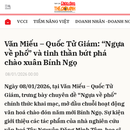
VCCI
TIỀM NĂNG VIỆT
DOANH NHÂN -DOANH N
Gửi bình luận
Văn Miếu – Quốc Tử Giám: “Ngựa
về phố” và tinh thần bứt phá
chào xuân Bính Ngọ
08/01/2026 00:00
Ngày 08/01/2026, tại Văn Miếu – Quốc Tử
Hủy
Gửi
Giám, trưng bày chuyên đề “Ngựa về phố”
chính thức khai mạc, mở đầu chuỗi hoạt động
văn hoá chào đón năm mới Bính Ngọ. Sự kiện
giới thiệu các tác phẩm của nhà nghiên cứu
văn hoá Tây Nguyên Đặng Minh Tâm, hoạ sĩ