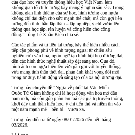
của đạo học và truyền thống hiếu học Việt Nam, làm
không gian tổ chức trưng bày mang ý nghĩa sâu sắc. Trong
không gian linh thiêng của sự học, hình tượng con ngựa
không chỉ đại diện cho sức mạnh thể chất, mà còn gợi liên
tưởng đến tinh thần lập thân – lập nghiệp, ý chí vươn lên
thông qua học tập, rèn luyện và cống hiến cho cộng
đồng.”– ông Lê Xuân Kiêu chia sẻ.
Các tác phẩm và tư liệu tại trưng bày thể hiện nhiều cách
tiếp cận phong phú về hình tượng ngựa: từ chiều sâu
nghiên cứu văn hoá, ngôn ngữ tạo hình hội hoạ đương đại,
đến các hình thức nghệ thuật sắp đặt sáng tạo. Qua đó,
hình ảnh con ngựa hiện lên vừa gần gũi với truyền thống,
vừa mang tinh thần thời đại, phản ánh khát vọng đổi mới
trong tư duy, hành động và sáng tạo của xã hội đương đại.
Trưng bày chuyên đề “Ngựa về phố” tại Văn Miếu –
Quốc Tử Giám không chỉ là hoạt động văn hoá mở đầu
năm mới, mà còn góp phần lan toả các giá trị truyền thống,
khơi dậy tinh thần hiếu học, ý chí tiến thủ và niềm tin vào
một năm mạnh mẽ – bền bỉ – vươn xa.
Trưng bày diễn ra từ ngày 08/01/2026 đến hết tháng
03/2026.