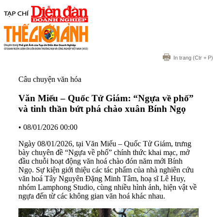
In trang
(Ctr + P)
Câu chuyện văn hóa
Văn Miếu – Quốc Tử Giám: “Ngựa về phố”
và tinh thần bứt phá chào xuân Bính Ngọ
•
08/01/2026 00:00
Ngày 08/01/2026, tại Văn Miếu – Quốc Tử Giám, trưng
bày chuyên đề “Ngựa về phố” chính thức khai mạc, mở
đầu chuỗi hoạt động văn hoá chào đón năm mới Bính
Ngọ. Sự kiện giới thiệu các tác phẩm của nhà nghiên cứu
văn hoá Tây Nguyên Đặng Minh Tâm, hoạ sĩ Lê Huy,
nhóm Lamphong Studio, cùng nhiều hình ảnh, hiện vật về
ngựa đến từ các không gian văn hoá khác nhau.