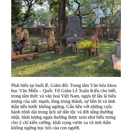
Phát biểu tại buổi lễ, Giám đốc Trung tâm Văn hóa khoa
học Văn Miếu – Quốc Tử Giám Lê Xuân Kiêu cho biết,
trong tâm thức và văn hoá Việt Nam, ngựa từ lâu là biểu
tượng của sức mạnh, lòng trung thành, sự bền bỉ và tinh
thần tiến bước không ngừng. Gắn liền với những cuộc
hành trình dài trong lịch sử dân tộc và đời sống thường
nhật, hình tượng ngựa thường được xem như biểu trưng
cho ý chí kiên cường, khát vọng vươn xa và tinh thần
không ngừng học hỏi của con người.