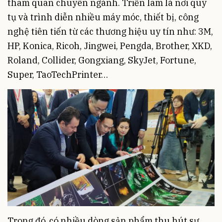
tham quan chuyên ngành. Triển lãm là nơi quy
tụ và trình diễn nhiều máy móc, thiết bị, công
nghệ tiên tiến từ các thương hiệu uy tín như: 3M,
HP, Konica, Ricoh, Jingwei, Pengda, Brother, XKD,
Roland, Collider, Gongxiang, SkyJet, Fortune,
Super, TaoTechPrinter…
Trong đó, có nhiều dòng sản phẩm thu hút sự