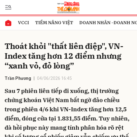
VCCI
TIỀM NĂNG VIỆT
DOANH NHÂN -DOANH N
Gửi bình luận
Thoát khỏi "thất liên điệp", VN-
Index tăng hơn 12 điểm nhưng
“xanh vỏ, đỏ lòng”
Trần Phương
04/06/2026 16:45
Sau 7 phiên liên tiếp đi xuống, thị trường
Hủy
Gửi
chứng khoán Việt Nam bất ngờ đảo chiều
trong phiên 4/6 khi VN-Index tăng hơn 12,5
điểm, đóng cửa tại 1.831,55 điểm. Tuy nhiên,
đà hồi phục này mang tính phân hóa rõ rệt
khi số lượng cổ phiếu giảm vẫn chiếm ưu thế,