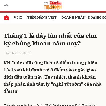
VCCI
TIỀM NĂNG VIỆT
DOANH NHÂN -DOANH N
Gửi bình luận
Tháng 1 là đáy lớn nhất của chu
kỳ chứng khoán năm nay?
15/01/2025 00:00
VN-Index đã cộng thêm 5 điểm trong phiên
13/1 sau khi đánh rơi 8 điểm vào ngày giao
Hủy
Gửi
dịch đầu tuần này. Tuy nhiên thanh khoản
thấp phản ánh tâm lý “nghỉ Tết sớm” của nhà
đầu tư.
Kết thúc phiên 13/1, VN Index tăng 5,17 điểm