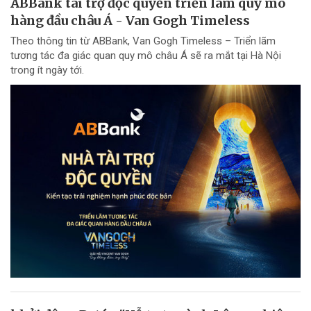
ABBank tài trợ độc quyền triển lãm quy mô
hàng đầu châu Á - Van Gogh Timeless
Theo thông tin từ ABBank, Van Gogh Timeless – Triển lãm
tương tác đa giác quan quy mô châu Á sẽ ra mắt tại Hà Nội
trong ít ngày tới.