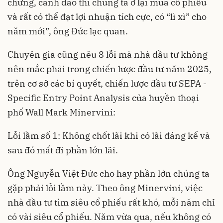
chưng, cành đào thì chúng ta ở lại mua cổ phiếu
và rất có thể đạt lợi nhuận tích cực, có “lì xì” cho
năm mới”, ông Đức lạc quan.
Chuyên gia cũng nêu 8 lỗi mà nhà đầu tư không
nên mắc phải trong chiến lược đầu tư năm 2025,
trên cơ sở các bí quyết, chiến lược đầu tư SEPA -
Specific Entry Point Analysis của huyền thoại
phố Wall Mark Minervini:
Lỗi lầm số 1: Không chốt lãi khi có lãi đáng kể và
sau đó mất đi phần lớn lãi.
Ông Nguyễn Việt Đức cho hay phần lớn chúng ta
gặp phải lỗi lầm này. Theo ông Minervini, việc
nhà đầu tư tìm siêu cổ phiếu rất khó, mỗi năm chỉ
có vài siêu cổ phiếu. Năm vừa qua, nếu không có