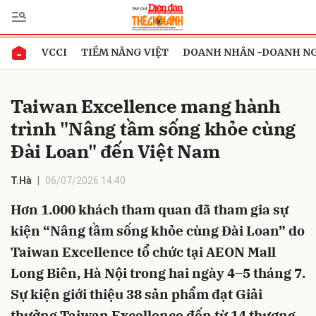
VCCI
TIỀM NĂNG VIỆT
DOANH NHÂN -DOANH N
Gửi bình luận
Taiwan Excellence mang hành
trình "Nâng tầm sống khỏe cùng
Đài Loan" đến Việt Nam
T.Hà
06/07/2026 14:40
Hơn 1.000 khách tham quan đã tham gia sự
Hủy
Gửi
kiện “Nâng tầm sống khỏe cùng Đài Loan” do
Taiwan Excellence tổ chức tại AEON Mall
Long Biên, Hà Nội trong hai ngày 4–5 tháng 7.
Sự kiện giới thiệu 38 sản phẩm đạt Giải
thưởng Taiwan Excellence đến từ 14 thương