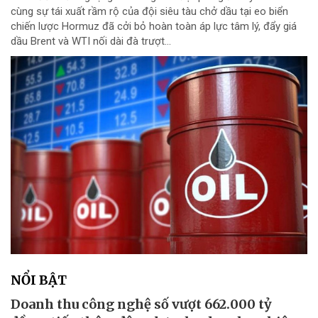
cùng sự tái xuất rầm rộ của đội siêu tàu chở dầu tại eo biển
chiến lược Hormuz đã cởi bỏ hoàn toàn áp lực tâm lý, đẩy giá
dầu Brent và WTI nối dài đà trượt...
NỔI BẬT
Doanh thu công nghệ số vượt 662.000 tỷ