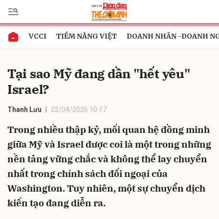
VCCI
TIỀM NĂNG VIỆT
DOANH NHÂN -DOANH N
Gửi bình luận
Tại sao Mỹ đang dần "hết yêu"
Israel?
Thanh Lưu
22/04/2026 10:17
Trong nhiều thập kỷ, mối quan hệ đồng minh
giữa Mỹ và Israel được coi là một trong những
Hủy
Gửi
nền tảng vững chắc và không thể lay chuyển
nhất trong chính sách đối ngoại của
Washington. Tuy nhiên, một sự chuyển dịch
kiến tạo đang diễn ra.