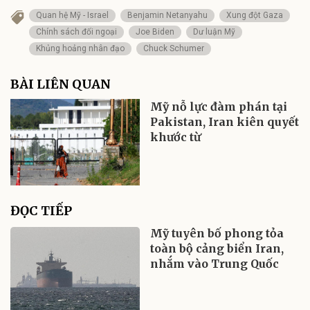
Quan hệ Mỹ - Israel
Benjamin Netanyahu
Xung đột Gaza
Chính sách đối ngoại
Joe Biden
Dư luận Mỹ
Khủng hoảng nhân đạo
Chuck Schumer
BÀI LIÊN QUAN
Mỹ nỗ lực đàm phán tại
Pakistan, Iran kiên quyết
khước từ
ĐỌC TIẾP
Mỹ tuyên bố phong tỏa
toàn bộ cảng biển Iran,
nhắm vào Trung Quốc