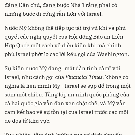
đảng Dân chủ, đang buộc Nhà Trắng phải có
những bước đi cứng rắn hơn với Israel.
Nước Mỹ không thể tiếp tục tài trợ vũ khí và phủ
quyết các nghị quyết của Hội đồng Bảo an Liên
Hợp Quốc một cách vô điều kiện khi mà chính
phủ Israel phớt lờ các lời kêu gọi của Washington.
Sự kiện nước Mỹ đang "mất dần tình cảm" với
Israel, như cách gọi của
Financial Times
, không có
nghĩa là liên minh Mỹ - Israel sẽ sụp đổ trong một
sớm một chiều. Tầng lớp an ninh quốc phòng của
cả hai quốc gia vẫn đan xen chặt chẽ, và Mỹ vẫn
cam kết bảo vệ sự tồn tại của Israel trước các mối
đe dọa từ khu vực.
Tuy nhiên, tầm ảnh hưởng của sự dịch chuyển