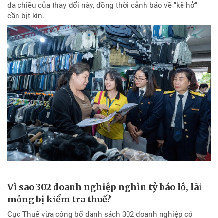
đa chiều của thay đổi này, đồng thời cảnh báo về "kẽ hở"
cần bịt kín.
Vì sao 302 doanh nghiệp nghìn tỷ báo lỗ, lãi
mỏng bị kiểm tra thuế?
Cục Thuế vừa công bố danh sách 302 doanh nghiệp có