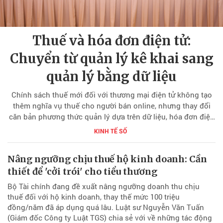
Thuế và hóa đơn điện tử:
Chuyển từ quản lý kê khai sang
quản lý bằng dữ liệu
Chính sách thuế mới đối với thương mại điện tử không tạo
thêm nghĩa vụ thuế cho người bán online, nhưng thay đổi
căn bản phương thức quản lý dựa trên dữ liệu, hóa đơn điện
tử và tổng doanh thu từ mọi kênh bán hàng.
KINH TẾ SỐ
Nâng ngưỡng chịu thuế hộ kinh doanh: Cần
thiết để 'cởi trói' cho tiểu thương
Bộ Tài chính đang đề xuất nâng ngưỡng doanh thu chịu
thuế đối với hộ kinh doanh, thay thế mức 100 triệu
đồng/năm đã áp dụng quá lâu. Luật sư Nguyễn Văn Tuấn
(Giám đốc Công ty Luật TGS) chia sẻ với về những tác động