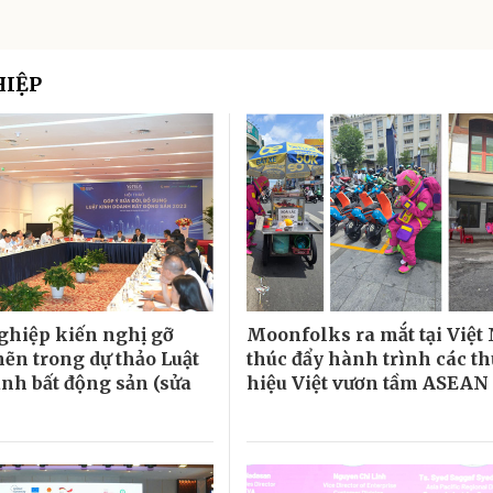
HIỆP
hiệp kiến nghị gỡ
Moonfolks ra mắt tại Việt
ẽn trong dự thảo Luật
thúc đẩy hành trình các t
nh bất động sản (sửa
hiệu Việt vươn tầm ASEAN