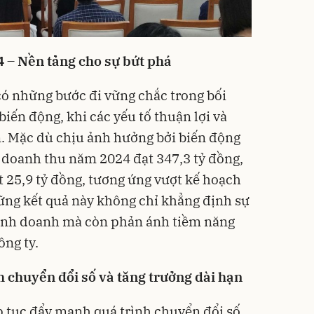
 – Nền tảng cho sự bứt phá
ó những bước đi vững chắc trong bối
iến động, khi các yếu tố thuận lợi và
n. Mặc dù chịu ảnh hưởng bởi biến động
g doanh thu năm 2024 đạt 347,3 tỷ đồng,
t 25,9 tỷ đồng, tương ứng vượt kế hoạch
ững kết quả này không chỉ khẳng định sự
kinh doanh mà còn phản ánh tiềm năng
ông ty.
 chuyển đổi số và tăng trưởng dài hạn
p tục đẩy mạnh quá trình chuyển đổi số