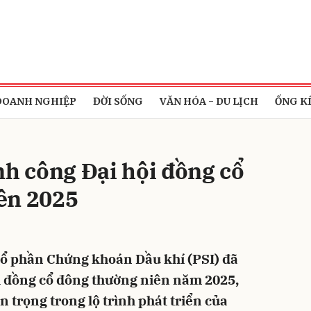
bình luận
DOANH NGHIỆP
ĐỜI SỐNG
VĂN HÓA - DU LỊCH
ỐNG K
nh công Đại hội đồng cổ
ên 2025
Hủy
G
Cổ phần Chứng khoán Dầu khí (PSI) đã
i đồng cổ đông thường niên năm 2025,
 trọng trong lộ trình phát triển của