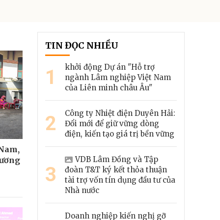
TIN ĐỌC NHIỀU
khởi động Dự án "Hỗ trợ
1
ngành Lâm nghiệp Việt Nam
của Liên minh châu Âu"
Công ty Nhiệt điện Duyên Hải:
2
Đổi mới để giữ vững dòng
điện, kiến tạo giá trị bền vững
 Nam,
VDB Lâm Đồng và Tập
hương
3
đoàn T&T ký kết thỏa thuận
tài trợ vốn tín dụng đầu tư của
Nhà nước
Doanh nghiệp kiến nghị gỡ