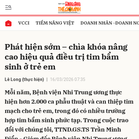
VCCI
TIỀM NĂNG VIỆT
DOANH NHÂN -DOANH N
Gửi bình luận
Phát hiện sớm – chìa khóa nâng
cao hiệu quả điều trị tim bẩm
sinh ở trẻ em
Lê Long (thực hiện)
16/03/2026 07:35
Mỗi năm, Bệnh viện Nhi Trung ương thực
Hủy
Gửi
hiện hơn 2.000 ca phẫu thuật và can thiệp tim
mạch cho trẻ em, trong đó có nhiều trường
hợp tim bẩm sinh phức tạp. Trong cuộc trao
đổi với chúng tôi, TTND.GS.TS Trần Minh
Điển - Giám đốc Bệnh viện Nhi Trung ương