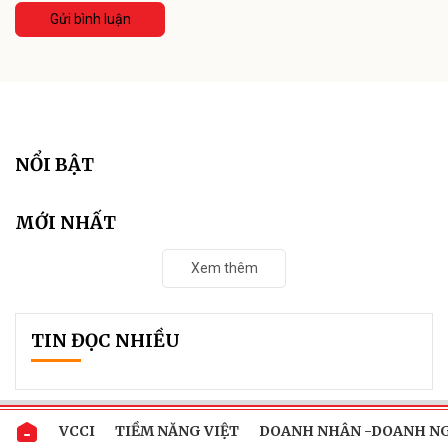
Gửi bình luận
XEM THÊM SỨC KHỎE
Đưa tri thức khoa học vào thực hành vì lợi
ích người bệnh
Đại hội đại biểu Hội Y học Giới tính Việt Nam nhiệm kỳ IV (2026-
2031) đánh dấu giai đoạn phát triển mới của chuyên ngành y
học giới tính, không chỉ kiện toàn tổ chức và tổng kết nhiệm kỳ
2021-2026 mà còn xác lập...