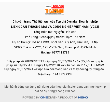
Giải chạy SNP Run As One 2026 quy tụ gần
2.000 vận động viên từ cộng đồng cảng biển
và logistics
Ngày 26/7/2026, tại Khu đô thị Sala, Phường An Khánh, TP. Hồ
Chí Minh), Tổng Công ty Tân Cảng Sài Gòn (TCSG) tổ chức giải
chạy SNP Run As One 2026 với sự tham gia của gần 2.000 vận
động viên là đại diện các cơ quan...