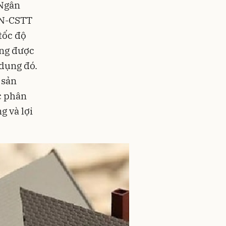
 Ngân
NN-CSTT
tốc độ
ông được
 dụng đó.
 sản
c phân
g và lợi