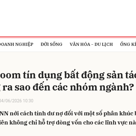
bình luận
DOANH NGHIỆP
ĐỜI SỐNG
VĂN HÓA - DU LỊCH
ỐNG K
room tín dụng bất động sản tá
 ra sao đến các nhóm ngành?
04/06/2026 10:30
Hủy
G
NN nới cách tính dư nợ đối với một số phân khúc 
iên không chỉ hỗ trợ dòng vốn cho các lĩnh vực này