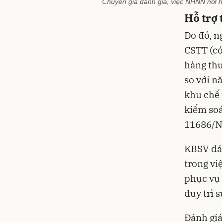
Chuyên gia đánh giá, việc NHNN nới 
Hỗ trợ 
Do đó, 
CSTT (có
hàng thư
so với n
khu chế 
kiểm soá
11686/
KBSV đá
trong vi
phục vụ 
duy trì 
Đánh giá