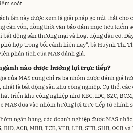
ểm soát.
ách lần này được xem là giải pháp gỡ nút thắt cho 
g cần vốn, đồng thời vẫn bảo đảm mục tiêu kiểm so
ới bất động sản thương mại và hoạt động đầu cơ. Đây
t phù hợp trong bối cảnh hiện nay", bà Huỳnh Thị 
iên phân tích của MAS đánh giá.
gành nào được hưởng lợi trực tiếp?
ia của MAS cũng chỉ ra ba nhóm được đánh giá hưở
p, nhất là bất động sản khu công nghiệp. Cụ thể, cá
hát triển khu công nghiệp như KBC, IDC, SZC, BCM,
 MAS đưa vào nhóm hưởng lợi trực tiếp từ chính s
 nhóm ngân hàng, các doanh nghiệp được MAS nhắc
 BID, ACB, MBB, TCB, VPB, LPB, STB, SHB, OCB và