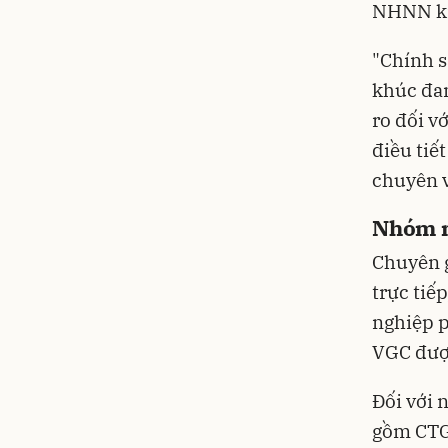
NHNN ki
"Chính s
khúc đan
ro đối v
điều tiế
chuyên v
Nhóm n
Chuyên g
trực tiế
nghiệp p
VGC được
Đối với
gồm CTG,