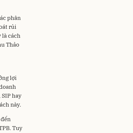
các phân
át rủi
 là cách
Thu Thảo
ng lợi
c doanh
 SIP hay
ách này.
 đến
 TPB. Tuy