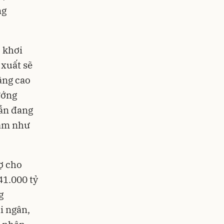
ng
c khơi
 xuất sẽ
âng cao
ướng
vẫn đang
Nam như
nợ cho
41.000 tỷ
g
i ngân,