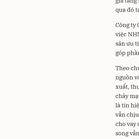
gia tăng
qua đó t
Công ty 
việc NHN
sản ưu t
góp phần
Theo chu
nguồn vố
xuất, th
chảy mạn
là tín h
vẫn chịu
cho vay 
song vẫn