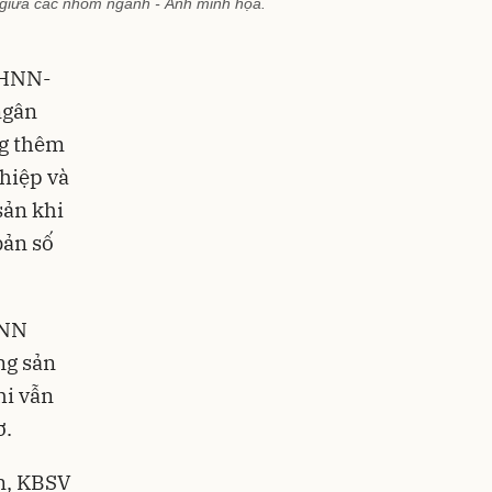
 giữa các nhóm ngành - Ảnh minh họa.
NHNN-
ngân
ng thêm
ghiệp và
sản khi
bản số
HNN
ng sản
hi vẫn
ơ.
án, KBSV