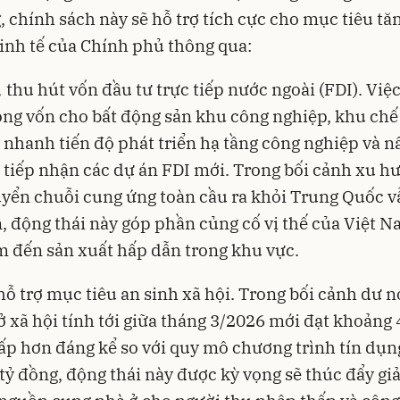
, chính sách này sẽ hỗ trợ tích cực cho mục tiêu tă
inh tế của Chính phủ thông qua:
,
thu hút vốn đầu tư trực tiếp nước ngoài (FDI). Việ
ng vốn cho bất động sản khu công nghiệp, khu chế
 nhanh tiến độ phát triển hạ tầng công nghiệp và n
 tiếp nhận các dự án FDI mới. Trong bối cảnh xu h
yển chuỗi cung ứng toàn cầu ra khỏi Trung Quốc 
n, động thái này góp phần củng cố vị thế của Việt 
 đến sản xuất hấp dẫn trong khu vực.
 hỗ trợ mục tiêu an sinh xã hội. Trong bối cảnh dư 
ở xã hội tính tới giữa tháng 3/2026 mới đạt khoảng 
ấp hơn đáng kể so với quy mô chương trình tín dụn
tỷ đồng, động thái này được kỳ vọng sẽ thúc đẩy giả