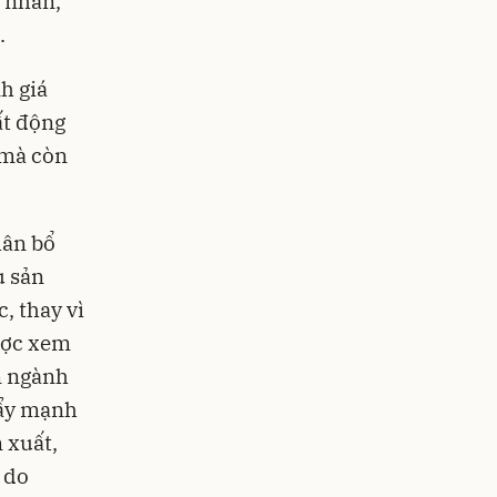
 nhân,
.
h giá
ất động
 mà còn
hân bổ
ụ sản
, thay vì
ược xem
àn ngành
đẩy mạnh
 xuất,
 do