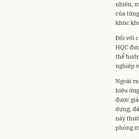
nhiên, m
của từng
khúc khu
Đối với 
HQC được
thể hưởn
nghiệp v
Ngoài ra
hiệu ứng
được giả
dựng, đá
này thườ
phóng mặ