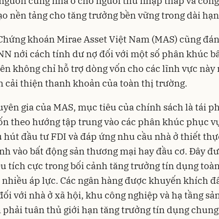
 nguồn cung nhà ở cho người thu nhập thấp và công
ạo nền tảng cho tăng trưởng bền vững trong dài hạn
Chứng khoán Mirae Asset Việt Nam (MAS) cũng đán
N nới cách tính dư nợ đối với một số phân khúc b
iên không chỉ hỗ trợ dòng vốn cho các lĩnh vực này
 cải thiện thanh khoản của toàn thị trường.
yên gia của MAS, mục tiêu của chính sách là tái p
n theo hướng tập trung vào các phân khúc phục v
u hút đầu tư FDI và đáp ứng nhu cầu nhà ở thiết thực
h vào bất động sản thương mại hay đầu cơ. Đây đ
iệu tích cực trong bối cảnh tăng trưởng tín dụng to
 nhiều áp lực. Các ngân hàng được khuyến khích 
đối với nhà ở xã hội, khu công nghiệp và hạ tầng sản
 phải tuân thủ giới hạn tăng trưởng tín dụng chung