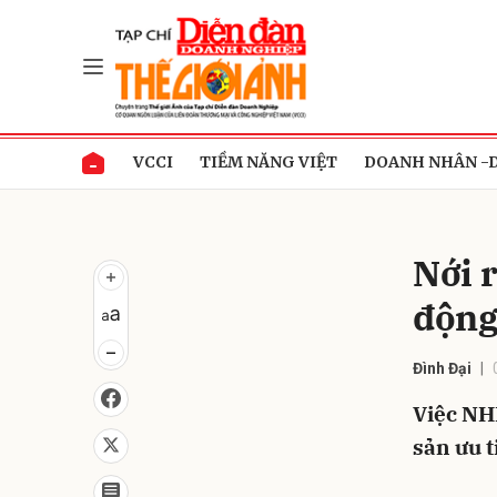
Gửi 
VCCI
TIỀM NĂNG VIỆT
DOANH NHÂN -
Nới 
động
Đình Đại
Việc NH
sản ưu t