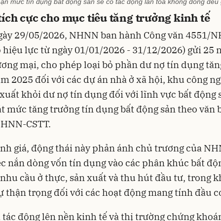
hạn mức tín dụng bất động sản sẽ có tác động lan tỏa không đồng đều
tích cực cho mục tiêu tăng trưởng kinh tế
ngày 29/05/2026, NHNN ban hành Công văn 4551/
 hiệu lực từ ngày 01/01/2026 - 31/12/2026) gửi 25 
ơng mại, cho phép loại bỏ phần dư nợ tín dụng tă
ăm 2025 đối với các dự án nhà ở xã hội, khu công n
xuất khỏi dư nợ tín dụng đối với lĩnh vực bất động 
t mức tăng trưởng tín dụng bất động sản theo văn 
NHNN-CSTT.
nh giá, động thái này phản ánh chủ trương của N
ệc nắn dòng vốn tín dụng vào các phân khúc bất độ
nhu cầu ở thực, sản xuất và thu hút đầu tư, trong k
sự thận trọng đối với các hoạt động mang tính đầu c
 tác động lên nền kinh tế và thị trường chứng kho