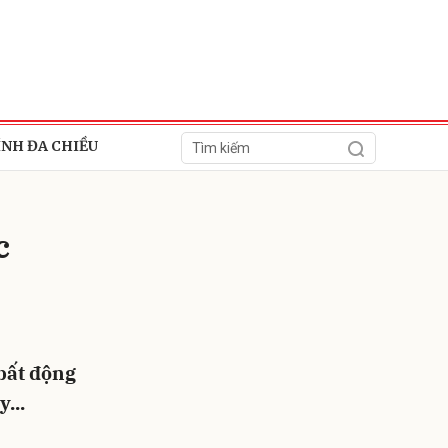
ÍNH ĐA CHIỀU
c
ửi
bất động
...