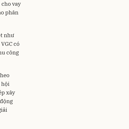
 cho vay
ào phân
ệt như
, VGC có
khu công
theo
 hội
ép xây
c động
iải