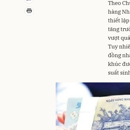
Theo Ch
hàng Nh
thiết lậ
tăng trư
vượt quá
Tuy nhiê
đồng nhấ
khúc đượ
suất sin