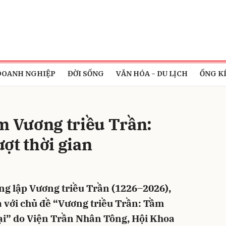
bình luận
DOANH NGHIỆP
ĐỜI SỐNG
VĂN HÓA - DU LỊCH
ỐNG K
m Vương triều Trần:
ượt thời gian
Hủy
G
g lập Vương triều Trần (1226–2026),
a với chủ đề “Vương triều Trần: Tầm
i đại” do Viện Trần Nhân Tông, Hội Khoa