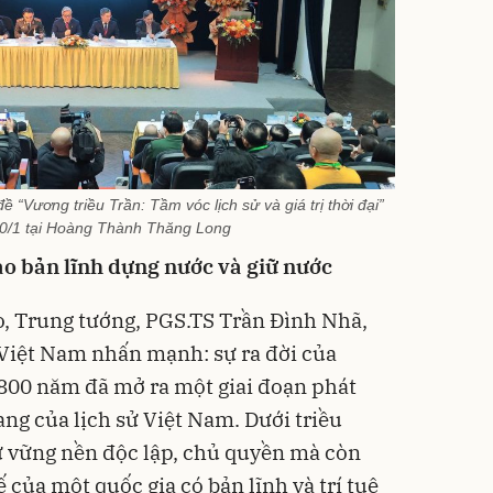
 “Vương triều Trần: Tầm vóc lịch sử và giá trị thời đại”
10/1 tại Hoàng Thành Thăng Long
ao bản lĩnh dựng nước và giữ nước
o, Trung tướng, PGS.TS Trần Đình Nhã,
 Việt Nam nhấn mạnh: sự ra đời của
800 năm đã mở ra một giai đoạn phát
vang của lịch sử Việt Nam. Dưới triều
iữ vững nền độc lập, chủ quyền mà còn
 của một quốc gia có bản lĩnh và trí tuệ