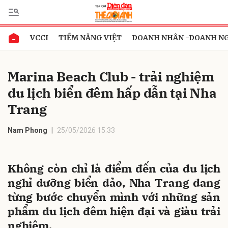
VCCI
TIỀM NĂNG VIỆT
DOANH NHÂN -DOANH N
Gửi bình luận
Marina Beach Club - trải nghiệm
du lịch biển đêm hấp dẫn tại Nha
Trang
Nam Phong
25/05/2026 15:33
Hủy
Gửi
Không còn chỉ là điểm đến của du lịch
nghỉ dưỡng biển đảo, Nha Trang đang
từng bước chuyển mình với những sản
phẩm du lịch đêm hiện đại và giàu trải
nghiệm.