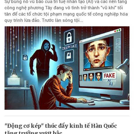
Sự bùng nổ vũ bão của trí tuệ nhân tạo (AI) và các nền tảng
công nghệ phương Tây đang vô tình trở thành "vũ khí" tối
tân để các tổ chức tội phạm mạng quốc tế công nghiệp hóa
quy trình lừa đảo. Trước làn sóng tội...
"Động cơ kép" thúc đẩy kinh tế Hàn Quốc
tăng trưởng vượt bậc