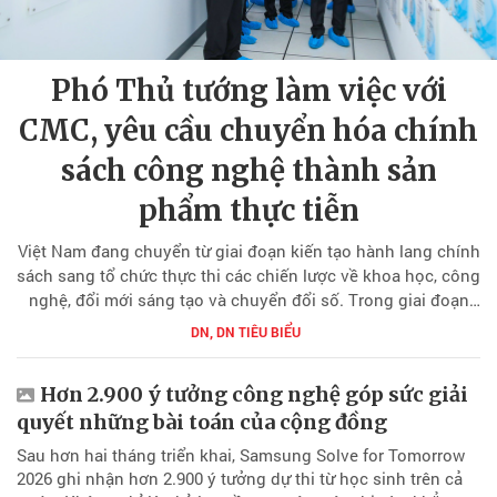
Phó Thủ tướng làm việc với
CMC, yêu cầu chuyển hóa chính
sách công nghệ thành sản
phẩm thực tiễn
Việt Nam đang chuyển từ giai đoạn kiến tạo hành lang chính
sách sang tổ chức thực thi các chiến lược về khoa học, công
nghệ, đổi mới sáng tạo và chuyển đổi số. Trong giai đoạn
này, thước đo quan trọng không còn chỉ là số lượng chính
DN, DN TIÊU BIỂU
sách được ban hành, mà là khả năng chuyển hóa chính sách
thành công nghệ lõi, sản phẩm cụ thể, thị trường và năng
Hơn 2.900 ý tưởng công nghệ góp sức giải
lực cạnh tranh của doanh nghiệp Việt Nam.
quyết những bài toán của cộng đồng
Sau hơn hai tháng triển khai, Samsung Solve for Tomorrow
2026 ghi nhận hơn 2.900 ý tưởng dự thi từ học sinh trên cả