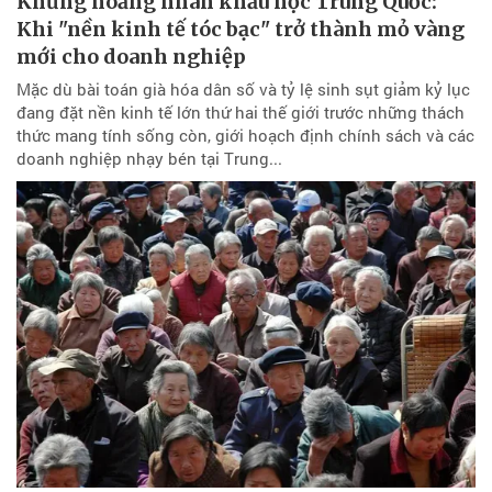
Khủng hoảng nhân khẩu học Trung Quốc:
Khi "nền kinh tế tóc bạc" trở thành mỏ vàng
mới cho doanh nghiệp
Mặc dù bài toán già hóa dân số và tỷ lệ sinh sụt giảm kỷ lục
đang đặt nền kinh tế lớn thứ hai thế giới trước những thách
thức mang tính sống còn, giới hoạch định chính sách và các
doanh nghiệp nhạy bén tại Trung...