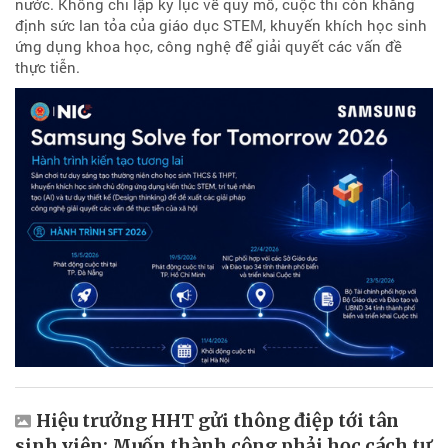
nước. Không chỉ lập kỷ lục về quy mô, cuộc thi còn khẳng
định sức lan tỏa của giáo dục STEM, khuyến khích học sinh
ứng dụng khoa học, công nghệ để giải quyết các vấn đề
thực tiễn.
Hiệu trưởng HHT gửi thông điệp tới tân
sinh viên: Muốn thành công phải học cách tự