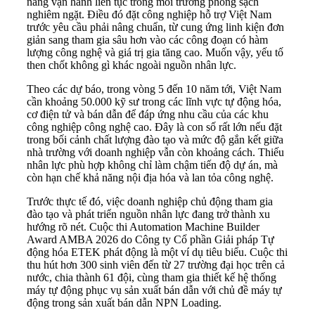
năng vận hành liên tục trong môi trường phòng sạch
nghiêm ngặt. Điều đó đặt công nghiệp hỗ trợ Việt Nam
trước yêu cầu phải nâng chuẩn, từ cung ứng linh kiện đơn
giản sang tham gia sâu hơn vào các công đoạn có hàm
lượng công nghệ và giá trị gia tăng cao. Muốn vậy, yếu tố
then chốt không gì khác ngoài nguồn nhân lực.
Theo các dự báo, trong vòng 5 đến 10 năm tới, Việt Nam
cần khoảng 50.000 kỹ sư trong các lĩnh vực tự động hóa,
cơ điện tử và bán dẫn để đáp ứng nhu cầu của các khu
công nghiệp công nghệ cao. Đây là con số rất lớn nếu đặt
trong bối cảnh chất lượng đào tạo và mức độ gắn kết giữa
nhà trường với doanh nghiệp vẫn còn khoảng cách. Thiếu
nhân lực phù hợp không chỉ làm chậm tiến độ dự án, mà
còn hạn chế khả năng nội địa hóa và lan tỏa công nghệ.
Trước thực tế đó, việc doanh nghiệp chủ động tham gia
đào tạo và phát triển nguồn nhân lực đang trở thành xu
hướng rõ nét. Cuộc thi Automation Machine Builder
Award AMBA 2026 do Công ty Cổ phần Giải pháp Tự
động hóa ETEK phát động là một ví dụ tiêu biểu. Cuộc thi
thu hút hơn 300 sinh viên đến từ 27 trường đại học trên cả
nước, chia thành 61 đội, cùng tham gia thiết kế hệ thống
máy tự động phục vụ sản xuất bán dẫn với chủ đề máy tự
động trong sản xuất bán dẫn NPN Loading.