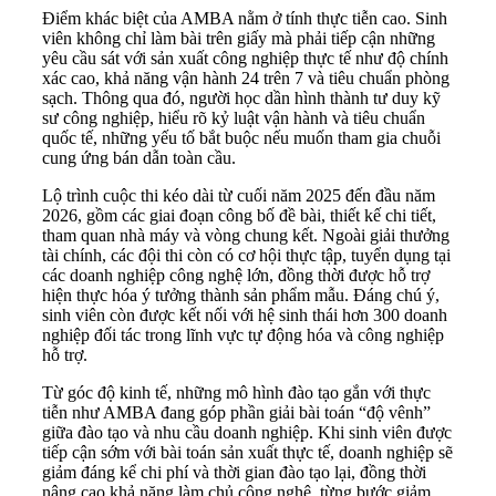
Điểm khác biệt của AMBA nằm ở tính thực tiễn cao. Sinh
viên không chỉ làm bài trên giấy mà phải tiếp cận những
yêu cầu sát với sản xuất công nghiệp thực tế như độ chính
xác cao, khả năng vận hành 24 trên 7 và tiêu chuẩn phòng
sạch. Thông qua đó, người học dần hình thành tư duy kỹ
sư công nghiệp, hiểu rõ kỷ luật vận hành và tiêu chuẩn
quốc tế, những yếu tố bắt buộc nếu muốn tham gia chuỗi
cung ứng bán dẫn toàn cầu.
Lộ trình cuộc thi kéo dài từ cuối năm 2025 đến đầu năm
2026, gồm các giai đoạn công bố đề bài, thiết kế chi tiết,
tham quan nhà máy và vòng chung kết. Ngoài giải thưởng
tài chính, các đội thi còn có cơ hội thực tập, tuyển dụng tại
các doanh nghiệp công nghệ lớn, đồng thời được hỗ trợ
hiện thực hóa ý tưởng thành sản phẩm mẫu. Đáng chú ý,
sinh viên còn được kết nối với hệ sinh thái hơn 300 doanh
nghiệp đối tác trong lĩnh vực tự động hóa và công nghiệp
hỗ trợ.
Từ góc độ kinh tế, những mô hình đào tạo gắn với thực
tiễn như AMBA đang góp phần giải bài toán “độ vênh”
giữa đào tạo và nhu cầu doanh nghiệp. Khi sinh viên được
tiếp cận sớm với bài toán sản xuất thực tế, doanh nghiệp sẽ
giảm đáng kể chi phí và thời gian đào tạo lại, đồng thời
nâng cao khả năng làm chủ công nghệ, từng bước giảm