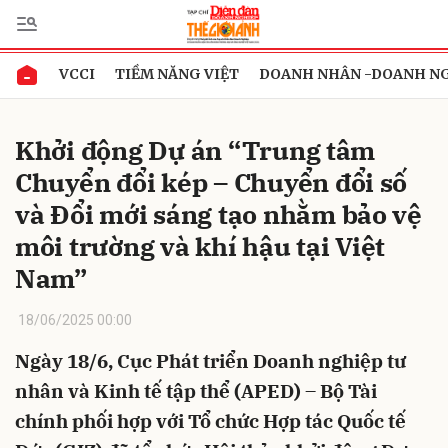
VCCI
TIỀM NĂNG VIỆT
DOANH NHÂN -DOANH N
Gửi bình luận
Khởi động Dự án “Trung tâm
Chuyển đổi kép – Chuyển đổi số
và Đổi mới sáng tạo nhằm bảo vệ
môi trường và khí hậu tại Việt
Nam”
Hủy
Gửi
18/06/2025 00:00
Ngày 18/6, Cục Phát triển Doanh nghiệp tư
nhân và Kinh tế tập thể (APED) – Bộ Tài
chính phối hợp với Tổ chức Hợp tác Quốc tế