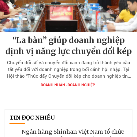
“La bàn” giúp doanh nghiệp
định vị năng lực chuyển đổi kép
Chuyển đổi số và chuyển đổi xanh đang trở thành yêu cầu
tất yếu đối với doanh nghiệp trong bối cảnh hội nhập. Tại
Hội thảo “Thúc đẩy Chuyển đổi kép cho doanh nghiệp tỉnh
Bắc Ninh năm 2026”, bà Phùng Lê Hà Anh, Chủ nhiệm Tư
DOANH NHÂN -DOANH NGHIỆP
vấn EY Việt Nam, đã giới thiệu Bộ công cụ Đánh giá mức độ
trưởng thành kép (TMA), giúp doanh nghiệp xác định năng
lực hiện tại và xây dựng lộ trình chuyển đổi hiệu quả.
TIN ĐỌC NHIỀU
Ngân hàng Shinhan Việt Nam tổ chức