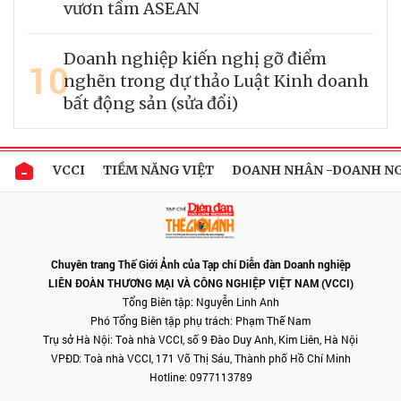
vươn tầm ASEAN
Doanh nghiệp kiến nghị gỡ điểm
10
nghẽn trong dự thảo Luật Kinh doanh
bất động sản (sửa đổi)
VCCI
TIỀM NĂNG VIỆT
DOANH NHÂN -DOANH N
Chuyên trang Thế Giới Ảnh của Tạp chí Diễn đàn Doanh nghiệp
LIÊN ĐOÀN THƯƠNG MẠI VÀ CÔNG NGHIỆP VIỆT NAM (VCCI)
Tổng Biên tập: Nguyễn Linh Anh
Phó Tổng Biên tập phụ trách: Phạm Thế Nam
Trụ sở Hà Nội: Toà nhà VCCI, số 9 Đào Duy Anh, Kim Liên, Hà Nội
VPĐD: Toà nhà VCCI, 171 Võ Thị Sáu, Thành phố Hồ Chí Minh
Hotline: 0977113789