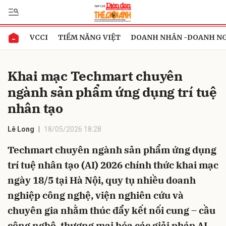
VCCI
TIỀM NĂNG VIỆT
DOANH NHÂN -DOANH N
Gửi bình luận
Khai mạc Techmart chuyên
ngành sản phẩm ứng dụng trí tuệ
nhân tạo
Lê Long
18/05/2026 18:28
Techmart chuyên ngành sản phẩm ứng dụng
Hủy
Gửi
trí tuệ nhân tạo (AI) 2026 chính thức khai mạc
ngày 18/5 tại Hà Nội, quy tụ nhiều doanh
nghiệp công nghệ, viện nghiên cứu và
chuyên gia nhằm thúc đẩy kết nối cung – cầu
công nghệ, thương mại hóa các giải pháp AI