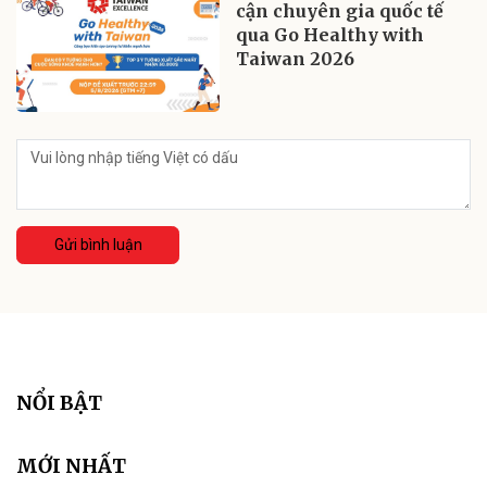
cận chuyên gia quốc tế
qua Go Healthy with
Taiwan 2026
Gửi bình luận
XEM THÊM GIAO THƯƠNG
FEEX 2027 mở không gian kết nối đầu tư
cho thị trường năng lượng Việt Nam
Sự bùng nổ của AI, trung tâm dữ liệu và quá trình điện hóa nền
kinh tế đang mở ra nhu cầu đầu tư lớn vào hạ tầng năng lượng.
FEEX 2027 được kỳ vọng trở thành diễn đàn kết nối doanh