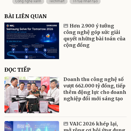
Công nghệ xanh
Techmart
Trí tuệ nhân tạo
BÀI LIÊN QUAN
Hơn 2.900 ý tưởng
công nghệ góp sức giải
quyết những bài toán của
cộng đồng
ĐỌC TIẾP
Doanh thu công nghệ số
vượt 662.000 tỷ đồng, tiếp
thêm động lực cho doanh
nghiệp đổi mới sáng tạo
VAIC 2026 khép lại,
mở rộng cơ hội ứng dụng