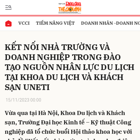
VCCI
TIỀM NĂNG VIỆT
DOANH NHÂN -DOANH N
Gửi bình luận
KẾT NỐI NHÀ TRƯỜNG VÀ
DOANH NGHIỆP TRONG ĐÀO
TẠO NGUỒN NHÂN LỰC DU LỊCH
TẠI KHOA DU LỊCH VÀ KHÁCH
SẠN UNETI
Hủy
Gửi
15/11/2023 00:00
Vừa qua tại Hà Nội, Khoa Du lịch và Khách
sạn, Trường Đại học Kinh tế – Kỹ thuật Công
nghiệp đã tổ chức buổi Hội thảo khoa học với