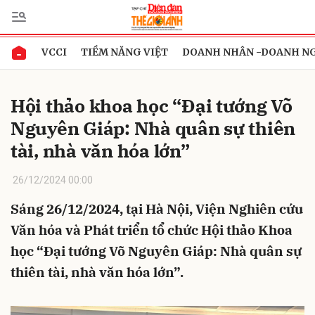
VCCI
TIỀM NĂNG VIỆT
DOANH NHÂN -DOANH N
Gửi bình luận
Hội thảo khoa học “Đại tướng Võ
Nguyên Giáp: Nhà quân sự thiên
tài, nhà văn hóa lớn”
26/12/2024 00:00
Sáng 26/12/2024, tại Hà Nội, Viện Nghiên cứu
Hủy
Gửi
Văn hóa và Phát triển tổ chức Hội thảo Khoa
học “Đại tướng Võ Nguyên Giáp: Nhà quân sự
thiên tài, nhà văn hóa lớn”.