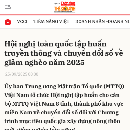
VCCI
TIỀM NĂNG VIỆT
DOANH NHÂN -DOANH N
Gửi bình luận
Hội nghị toàn quốc tập huấn
truyền thông và chuyển đổi số về
giảm nghèo năm 2025
25/09/2025 00:00
Ủy ban Trung ương Mặt trận Tổ quốc (MTTQ)
Hủy
Gửi
Việt Nam tổ chức Hội nghị tập huấn cho cán
bộ MTTQ Việt Nam 8 tỉnh, thành phố khu vực
miền Nam về chuyển đổi số đối với Chương
trình mục tiêu quốc gia xây dựng nông thôn
mới, giảm nghèo bền vững.