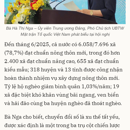
Bà Hà Thị Nga – Ủy viên Trung ương Đảng, Phó Chủ tịch UBTW
Mặt trận Tổ quốc Việt Nam phát biểu tại hội nghị
Đến tháng 6/2025, cả nước có 6.058/7.696 xã
(78,7%) đạt chuẩn nông thôn mới, trong đó hơn
2.400 xã đạt chuẩn nâng cao, 655 xã đạt chuẩn
kiểu mẫu; 318 huyện và 13 tỉnh được công nhận
hoàn thành nhiệm vụ xây dựng nông thôn mới.
Tỷ lệ hộ nghèo giảm bình quân 1,03%/năm; 19
xã đặc biệt khó khăn vùng bãi ngang, ven biển
và hải đảo cùng ba huyện nghèo đã thoát nghèo.
Bà Nga cho biết, chuyển đổi số là xu thế tất yếu,
được xác định là một trong ba trụ cột chiến lược