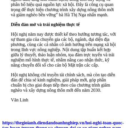
phân bổ hiệu quả nguồn lực xã hội. Đây là công cụ quan
trọng để thực hiện chương trình xây dựng nông thôn mới
và giảm nghèo bền vững” bà Hà Thị Nga nhấn mạnh.
Diễn đàn mở và trải nghiệm thực tế
Hội nghị năm nay được thiết kế theo hướng tương tác, với
sự tham gia của chuyên gia các bộ, ngành, đại diện địa
phương, cùng các cá nhân có ảnh hưởng trên mạng xã hội
trong lĩnh vực nông nghiệp. Nội dung tập huấn kết hợp
giữa lý thuyết, thảo luận nhóm, tọa đàm trực tuyến và trải
nghiệm mô hình thực tế, nhằm nâng cao nhận thức, kỹ
năng chuyển đổi số cho cán bộ Mặt trận các cấp.
Hội nghị không chỉ truyền tải chính sách, mà còn tạo diễn
đàn để chia sẻ kinh nghiệm, giải pháp mới, góp phần
chuẩn bị cho giai đoạn tiếp theo của chương trình giảm
nghèo và xây dựng nông thôn mới đến năm 2030.
Văn Linh
https://thegioianh.diendandoanhnghiep.vn/hoi-nghi-toan-quoc-
tap-huan-truyen-thong-va-chuyen-doi-so-ve-giam-ngheo-nam-