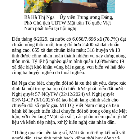
Bà Hà Thị Nga – Ủy viên Trung ương Đảng,
Phó Chủ tịch UBTW Mặt trận Tổ quốc Việt
Nam phát biểu tại hội nghị
Đến tháng 6/2025, cả nước có 6.058/7.696 xã (78,7%) đạt
chuẩn nông thôn mới, trong đó hơn 2.400 xã đạt chuẩn
nâng cao, 655 xã đạt chuẩn kiểu mẫu; 318 huyện và 13
tỉnh được công nhận hoàn thành nhiệm vụ xây dựng nông
thôn mới. Tỷ lệ hộ nghèo giảm bình quân 1,03%/năm; 19
xã đặc biệt khó khăn vùng bãi ngang, ven biển và hải đảo
cùng ba huyện nghèo đã thoát nghèo.
Bà Nga cho biết, chuyển đổi số là xu thế tất yếu, được xác
định là một trong ba trụ cột chiến lược phát triển đất nước.
Nghị quyết 57-NQ/TW (22/12/2024) và Nghị quyết
03/NQ-CP (9/1/2025) đã tạo hành lang chính sách cho
chuyển đổi số quốc gia. MTTQ Việt Nam cũng đã ban
hành kế hoạch triển khai chuyển đổi số trong công tác Mặt
trận, với nền tảng “Mặt trận số”, các phần mềm quản lý dữ
liệu và kênh tiếp nhận, xử lý kiến nghị của nhân dân.
“Thông qua các nền tảng số, Mặt trận mở rộng kết nối với
người dân, tăng tính minh bạch, đồng thời huy động và