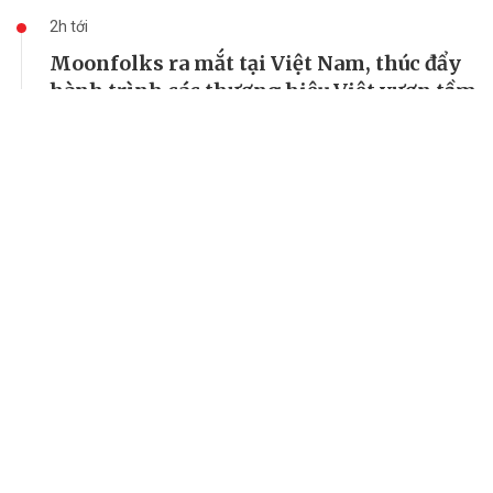
2h tới
Moonfolks ra mắt tại Việt Nam, thúc đẩy
hành trình các thương hiệu Việt vươn tầm
ASEAN
Ngày 7/8/2026, Moonfolks, một trong những mạng lưới
quảng cáo độc lập đạt nhiều giải thưởng nhất Đông Nam Á,
đã chính thức ra mắt hoạt động tại Việt Nam.