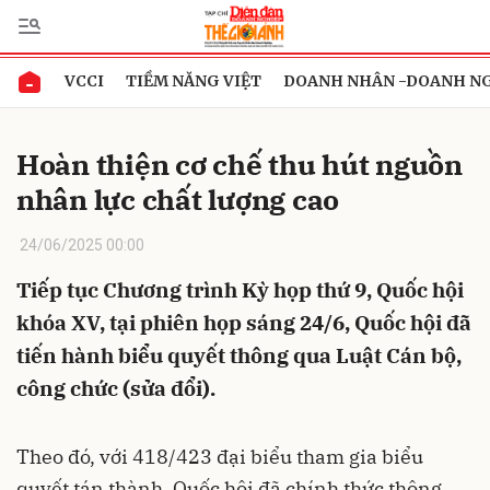
VCCI
TIỀM NĂNG VIỆT
DOANH NHÂN -DOANH N
Gửi bình luận
Hoàn thiện cơ chế thu hút nguồn
nhân lực chất lượng cao
24/06/2025 00:00
Tiếp tục Chương trình Kỳ họp thứ 9, Quốc hội
khóa XV, tại phiên họp sáng 24/6, Quốc hội đã
Hủy
Gửi
tiến hành biểu quyết thông qua Luật Cán bộ,
công chức (sửa đổi).
Theo đó, với 418/423 đại biểu tham gia biểu
quyết tán thành, Quốc hội đã chính thức thông