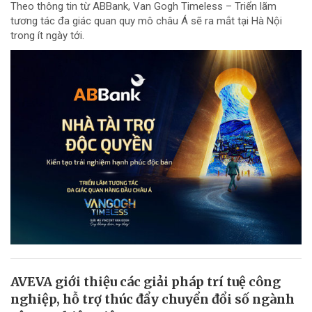
Theo thông tin từ ABBank, Van Gogh Timeless – Triển lãm
tương tác đa giác quan quy mô châu Á sẽ ra mắt tại Hà Nội
trong ít ngày tới.
AVEVA giới thiệu các giải pháp trí tuệ công
nghiệp, hỗ trợ thúc đẩy chuyển đổi số ngành