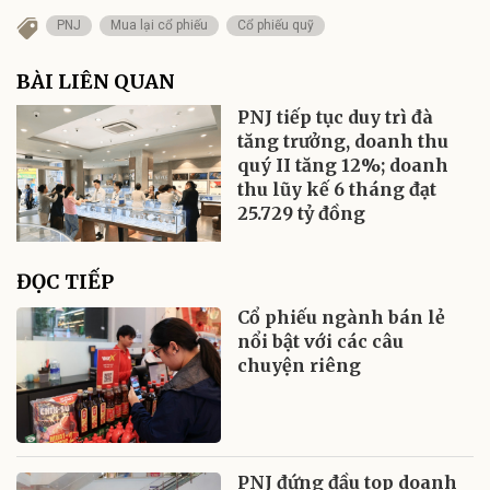
PNJ
Mua lại cổ phiếu
Cổ phiếu quỹ
BÀI LIÊN QUAN
PNJ tiếp tục duy trì đà
tăng trưởng, doanh thu
quý II tăng 12%; doanh
thu lũy kế 6 tháng đạt
25.729 tỷ đồng
ĐỌC TIẾP
Cổ phiếu ngành bán lẻ
nổi bật với các câu
chuyện riêng
PNJ đứng đầu top doanh