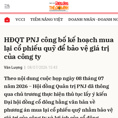
VCCI
TIỀM NĂNG VIỆT
DOANH NHÂN -DOANH N
Gửi bình luận
HĐQT PNJ công bố kế hoạch mua
lại cổ phiếu quỹ để bảo vệ giá trị
của công ty
Văn Lượng
08/07/2026 15:43
Theo nội dung cuộc họp ngày 08 tháng 07
Hủy
Gửi
năm 2026 – Hội đồng Quản trị PNJ đã thông
qua chủ trương thực hiện thủ tục lấy ý kiến
Đại hội đồng cổ đông bằng văn bản về
phương án mua lại cổ phiếu quỹ nhằm bảo vệ
giá trị của công ty và lợi ích của cổ đông.