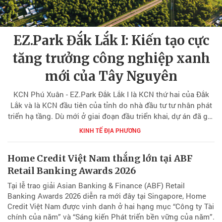
EZ.Park Đắk Lắk I: Kiến tạo cực
tăng trưởng công nghiệp xanh
mới của Tây Nguyên
KCN Phú Xuân - EZ.Park Đắk Lắk I là KCN thứ hai của Đắk
Lắk và là KCN đầu tiên của tỉnh do nhà đầu tư tư nhân phát
triển hạ tầng. Dù mới ở giai đoạn đầu triển khai, dự án đã ghi
dấu ấn với những định hướng rõ nét và các giá trị thiết thực,
KINH TẾ ĐỊA PHƯƠNG
lấy mục tiêu xây dựng KCN xanh làm trọng tâm trong mọi
chiến lược phát triển.
Home Credit Việt Nam thắng lớn tại ABF
Retail Banking Awards 2026
Tại lễ trao giải Asian Banking & Finance (ABF) Retail
Banking Awards 2026 diễn ra mới đây tại Singapore, Home
Credit Việt Nam được vinh danh ở hai hạng mục “Công ty Tài
chính của năm” và “Sáng kiến Phát triển bền vững của năm”.