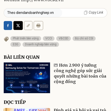
Copy Link
Theo diendandoanhnghiep.vn
Phát triển bền vững
VCCI
VBCSD
Bộ chỉ số CSI
ESG
Doanh nghiệp bền vững
BÀI LIÊN QUAN
Hơn 2.900 ý tưởng
công nghệ góp sức giải
quyết những bài toán của
cộng đồng
ĐỌC TIẾP
Định giá xã hội và vai trò