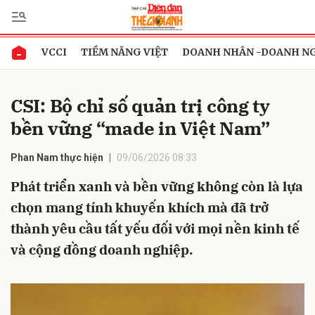
VCCI
TIỀM NĂNG VIỆT
DOANH NHÂN -DOANH N
Gửi bình luận
CSI: Bộ chỉ số quản trị công ty
bền vững “made in Việt Nam”
Phan Nam thực hiện
09/06/2026 08:33
Phát triển xanh và bền vững không còn là lựa
chọn mang tính khuyến khích mà đã trở
Hủy
Gửi
thành yêu cầu tất yếu đối với mọi nền kinh tế
và cộng đồng doanh nghiệp.